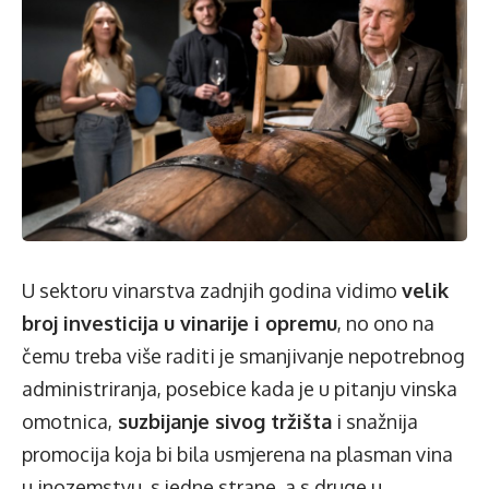
U sektoru vinarstva zadnjih godina vidimo
velik
broj investicija u vinarije i opremu
, no ono na
čemu treba više raditi je smanjivanje nepotrebnog
administriranja, posebice kada je u pitanju vinska
omotnica,
suzbijanje sivog tržišta
i snažnija
promocija koja bi bila usmjerena na plasman vina
u inozemstvu, s jedne strane, a s druge u