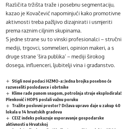
Različita tržišta traže i posebnu segmentaciju,
kazao je Kovačević napominjući kako promotivne
aktivnosti treba pažljivo dizajnirati i usmjeriti
prema raznim ciljnim skupinama.
S jedne strane su to vinski profesionalci – stručni
mediji, trgovci, sommelieri, opinion makeri, a s
druge strane ‘šira publika’ – mediji širokog
dosega, influenceri, ljubitelji vina i građanstvo.
Stigli novi podaci HZMO-a: Jedna brojka posebno će
razveseliti poslodavce i obrtnike
Klime rade punom snagom, potrošnja struje eksplodirala!
Plenković i HOPS poslali važnu poruku
Tražite poslovni prostor? Država upravo daje u zakup 40
lokala u 14 hrvatskih gradova
CEIZ indeks pokazuje usporavanje gospodarske
aktivnosti u Hrvatskoj