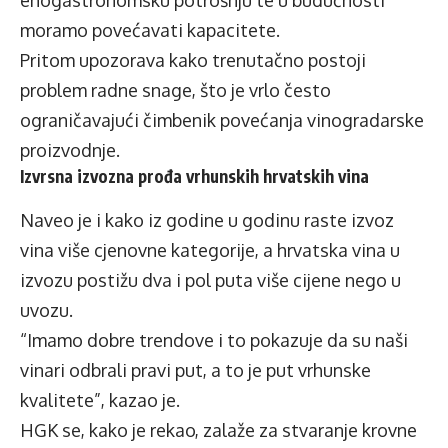
enogastronomsku potrošnju te u budućnosti
moramo povećavati kapacitete.
Pritom upozorava kako trenutačno postoji
problem radne snage, što je vrlo često
ograničavajući čimbenik povećanja vinogradarske
proizvodnje.
Izvrsna izvozna prođa vrhunskih hrvatskih vina
Naveo je i kako iz godine u godinu raste izvoz
vina više cjenovne kategorije, a hrvatska vina u
izvozu postižu dva i pol puta više cijene nego u
uvozu.
“Imamo dobre trendove i to pokazuje da su naši
vinari odbrali pravi put, a to je put vrhunske
kvalitete”, kazao je.
HGK se, kako je rekao, zalaže za stvaranje krovne