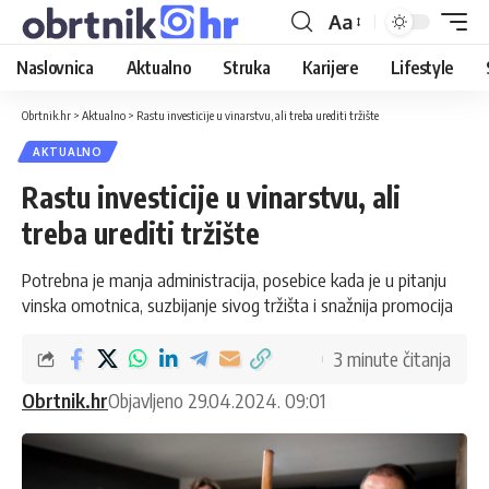
Aa
Naslovnica
Aktualno
Struka
Karijere
Lifestyle
Obrtnik.hr
>
Aktualno
>
Rastu investicije u vinarstvu, ali treba urediti tržište
AKTUALNO
Rastu investicije u vinarstvu, ali
treba urediti tržište
Potrebna je manja administracija, posebice kada je u pitanju
vinska omotnica, suzbijanje sivog tržišta i snažnija promocija
3 minute čitanja
Obrtnik.hr
Objavljeno 29.04.2024. 09:01