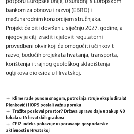
potporu Europske unije, u suradnji s Europskom
bankom za obnovu i razvoj (EBRD) i
međunarodnim konzorcijem stručnjaka.
Projekt će biti dovršen u siječnju 2027. godine, a
njegov je cilj izraditi cjelovit regulatorni i
provedbeni okvir koji će omogućiti učinkovit
razvoj budućih projekata hvatanja, transporta,
korištenja i trajnog geološkog skladištenja
ugljikova dioksida u Hrvatskoj.
Klime rade punom snagom, potrošnja struje eksplodirala!
Plenković i HOPS poslali važnu poruku
Tražite poslovni prostor? Država upravo daje u zakup 40
lokala u 14 hrvatskih gradova
CEIZ indeks pokazuje usporavanje gospodarske
aktivnosti u Hrvatskoj