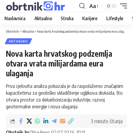
Aa
Naslovnica
Aktualno
Struka
Karijere
Lifestyle
Obrtnik.hr
>
Aktualno
>
Nova karta hrvatskog podzemlja otvara vrata milijardama eura ulaganja
AKTUALNO
Nova karta hrvatskog podzemlja
otvara vrata milijardama eura
ulaganja
Prva cjelovita analiza pokazala je da raspolažemo značajnim
kapacitetima za geološko skladištenje ugljikova dioksida, što
otvara prostor za dekarbonizaciju industrije, razvoj
geotermalne energije i nova ulaganja
3 minute čitanja
Obrtnik.hr
Objavljeno 02.07.2026. 10:11