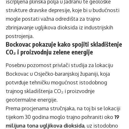
iscrpljena plinska polja u Jadranu te geološke
strukture dravske depresije, koje bi u budućnosti
mogle postati važna odredišta za trajno
zbrinjavanje ugljikova dioksida iz industrijskih
postrojenja.
Bockovac pokazuje kako spojiti skladištenje
CO₂ i proizvodnju zelene energije
Posebnu pozornost privlači studija za lokaciju
Bockovac u Osječko-baranjskoj županiji, koja
potvrđuje tehničku mogućnost istodobnog
trajnog skladištenja CO₂ i proizvodnje
geotermalne energije.
Prema procjenama stručnjaka, na toj bi se lokaciji
tijekom 30 godina moglo trajno pohraniti oko
19
milijuna tona ugljikova dioksida
, uz istodobno