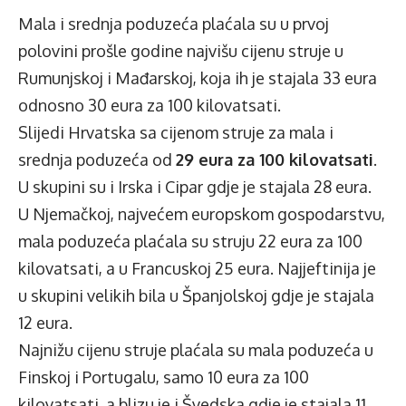
Mala i srednja poduzeća plaćala su u prvoj
polovini prošle godine najvišu cijenu struje u
Rumunjskoj i Mađarskoj, koja ih je stajala 33 eura
odnosno 30 eura za 100 kilovatsati.
Slijedi Hrvatska sa cijenom struje za mala i
srednja poduzeća od
29 eura za 100 kilovatsati
.
U skupini su i Irska i Cipar gdje je stajala 28 eura.
U Njemačkoj, najvećem europskom gospodarstvu,
mala poduzeća plaćala su struju 22 eura za 100
kilovatsati, a u Francuskoj 25 eura. Najjeftinija je
u skupini velikih bila u Španjolskoj gdje je stajala
12 eura.
Najnižu cijenu struje plaćala su mala poduzeća u
Finskoj i Portugalu, samo 10 eura za 100
kilovatsati, a blizu je i Švedska gdje je stajala 11