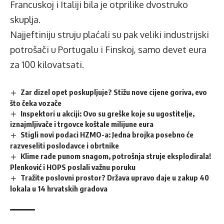
Francuskoj i Italiji bila je otprilike dvostruko
skuplja.
Najjeftiniju struju plaćali su pak veliki industrijski
potrošači u Portugalu i Finskoj, samo devet eura
za 100 kilovatsati.
Zar dizel opet poskupljuje? Stižu nove cijene goriva, evo
što čeka vozače
Inspektori u akciji: Ovo su greške koje su ugostitelje,
iznajmljivače i trgovce koštale milijune eura
Stigli novi podaci HZMO-a: Jedna brojka posebno će
razveseliti poslodavce i obrtnike
Klime rade punom snagom, potrošnja struje eksplodirala!
Plenković i HOPS poslali važnu poruku
Tražite poslovni prostor? Država upravo daje u zakup 40
lokala u 14 hrvatskih gradova