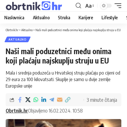
Aa
Naslovnica
Aktualno
Struka
Karijere
Lifestyle
Obrtnik.hr
>
Aktualno
>
Naši mali poduzetnici među onima koji plaćaju najskuplju struju u EU
AKTUALNO
Naši mali poduzetnici među onima
koji plaćaju najskuplju struju u EU
Mala i srednja poduzeća u Hrvatskoj struju plaćaju po cijeni od
29 eura za 100 kilovatsati. Skuplje je samo u dvije zemlje
Europske unije
3 minute čitanja
Obrtnik.hr
Objavljeno 16.02.2024. 10:58