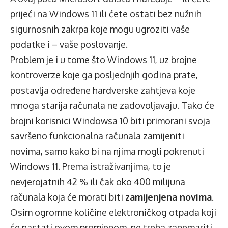
prijeći na Windows 11 ili ćete ostati bez nužnih
sigurnosnih zakrpa koje mogu ugroziti vaše
podatke i – vaše poslovanje.
Problem je i u tome što Windows 11, uz brojne
kontroverze koje ga posljednjih godina prate,
postavlja određene hardverske zahtjeva koje
mnoga starija računala ne zadovoljavaju. Tako će
brojni korisnici Windowsa 10 biti primorani svoja
savršeno funkcionalna računala zamijeniti
novima, samo kako bi na njima mogli pokrenuti
Windows 11. Prema istraživanjima, to je
nevjerojatnih 42 % ili čak oko 400 milijuna
računala koja će morati biti
zamijenjena novima
.
Osim ogromne količine elektroničkog otpada koji
će nastati ovom promjenom, ne treba zanemariti