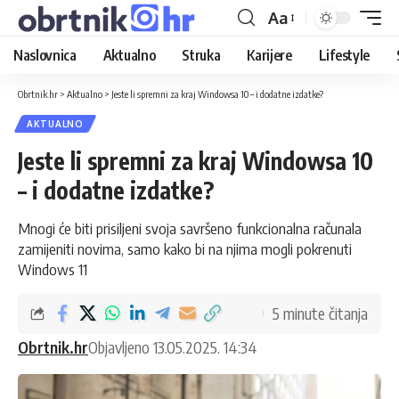
Aa
Naslovnica
Aktualno
Struka
Karijere
Lifestyle
Obrtnik.hr
>
Aktualno
>
Jeste li spremni za kraj Windowsa 10 – i dodatne izdatke?
AKTUALNO
Jeste li spremni za kraj Windowsa 10
– i dodatne izdatke?
Mnogi će biti prisiljeni svoja savršeno funkcionalna računala
zamijeniti novima, samo kako bi na njima mogli pokrenuti
Windows 11
5 minute čitanja
Obrtnik.hr
Objavljeno 13.05.2025. 14:34