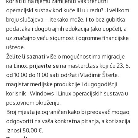
koristiti na njemu zamijeniti vaš trenutni
operacijski sustav kod kuće ili u uredu? U velikom
broju slučajeva – itekako može. I to bez gubitka
podataka i dugotrajnih edukacija (ako uopće!), a
uz značajno veću sigurnost i ogromne financijske
uštede.
Želite li saznati više o mogućnostima migracije
na Linux,
prijavite se
na masterclass koji će 23. 5.
od 10:00 do 11:00 sati održati
Vladimir Šterle
,
magistar medijske produkcije i dugogodišnji
korisnik i Windows i Linux operacijskih sustava u
poslovnom okruženju.
Broj mjesta je ograničen kako bi predavač mogao
odgovoriti na vaša konkretna pitanja, a kotizacija
iznosi 50,00 €.