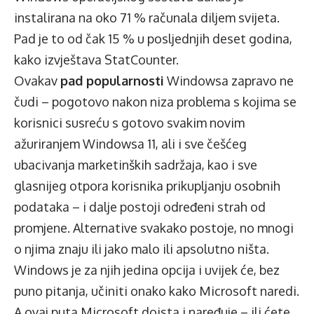
instalirana na oko 71 % računala diljem svijeta.
Pad je to od čak 15 % u posljednjih deset godina,
kako izvještava StatCounter.
Ovakav
pad popularnosti
Windowsa zapravo ne
čudi – pogotovo nakon niza problema s kojima se
korisnici susreću s gotovo svakim novim
ažuriranjem Windowsa 11, ali i sve češćeg
ubacivanja marketinških sadržaja, kao i sve
glasnijeg otpora korisnika prikupljanju osobnih
podataka – i dalje postoji određeni strah od
promjene. Alternative svakako postoje, no mnogi
o njima znaju ili jako malo ili apsolutno ništa.
Windows je za njih jedina opcija i uvijek će, bez
puno pitanja, učiniti onako kako Microsoft naredi.
A ovaj puta Microsoft doista i naređuje – ili ćete