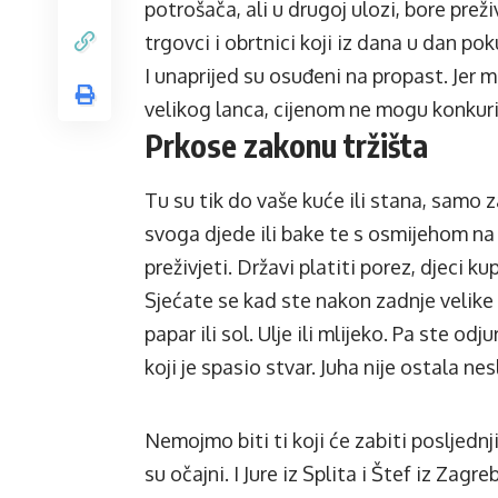
potrošača, ali u drugoj ulozi, bore prež
trgovci i obrtnici koji iz dana u dan 
I unaprijed su osuđeni na propast. Jer 
velikog lanca, cijenom ne mogu konku
Prkose zakonu tržišta
Tu su tik do vaše kuće ili stana, samo zat
svoga djede ili bake te s osmijehom na l
preživjeti. Državi platiti porez, djeci ku
Sjećate se kad ste nakon zadnje velike 
papar ili sol. Ulje ili mlijeko. Pa ste od
koji je spasio stvar. Juha nije ostala ne
Nemojmo biti ti koji će zabiti posljednj
su očajni. I Jure iz Splita i Štef iz Zag