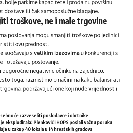
a, bolje parkirne kapacitete i prodajnu površinu
t dostave ili čak samoposlužne blagajne.
ti troškove, ne i male trgovine
bima poslovanja mogu smanjiti troškove po jedinici
istiti ovu prednost.
se suočavaju s
velikim izazovima
u konkurenciji s
e i otežavaju poslovanje.
i dugoročne negativne učinke na zajednicu,
esto toga, razmislimo o načinima kako balansirati
 trgovina, podržavajući one koji nude
vrijednost i
osebno će razveseliti poslodavce i obrtnike
e eksplodirala! Plenković i HOPS poslali važnu poruku
aje u zakup 40 lokala u 14 hrvatskih gradova