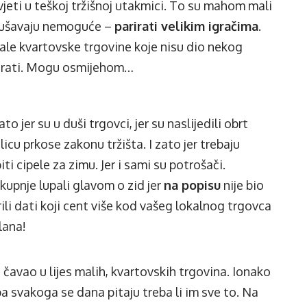
ivjeti u teškoj tržišnoj utakmici. To su mahom mali
pokušavaju nemoguće –
parirati velikim igračima
.
male kvartovske trgovine koje nisu dio nekog
rirati. Mogu osmijehom…
o jer su u duši trgovci, jer su naslijedili obrt
icu prkose zakonu tržišta. I zato jer trebaju
piti cipele za zimu. Jer i sami su potrošači.
kupnje lupali glavom o zid jer
na popisu
nije bio
jurili dati koji cent više kod vašeg lokalnog trgovca
slana!
i čavao u lijes malih, kvartovskih trgovina. Ionako
reba svakoga se dana pitaju treba li im sve to. Na