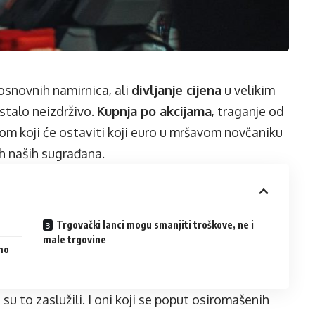
osnovnih namirnica, ali
divljanje cijena
u velikim
stalo neizdrživo.
Kupnja po akcijama
, traganje od
lom koji će ostaviti koji euro u mršavom novčaniku
h naših sugrađana.
Trgovački lanci mogu smanjiti troškove, ne i
male trgovine
mo
 su to zaslužili. I oni koji se poput osiromašenih