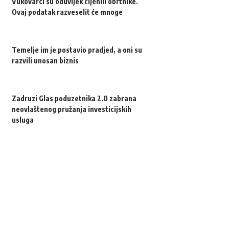
Vukovarci su oduvijek cijenili obrtnike.
Ovaj podatak razveselit će mnoge
Temelje im je postavio pradjed, a oni su
razvili unosan biznis
Zadruzi Glas poduzetnika 2.0 zabrana
neovlaštenog pružanja investicijskih
usluga