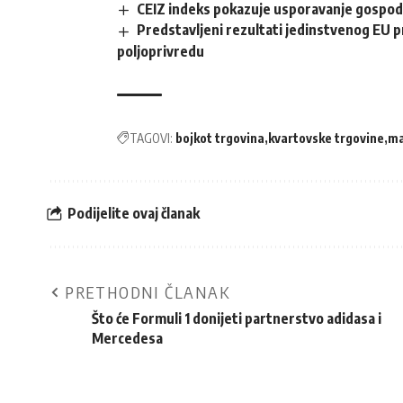
CEIZ indeks pokazuje usporavanje gospod
Predstavljeni rezultati jedinstvenog EU pr
poljoprivredu
TAGOVI:
bojkot trgovina
kvartovske trgovine
ma
Podijelite ovaj članak
PRETHODNI ČLANAK
Što će Formuli 1 donijeti partnerstvo adidasa i
Mercedesa