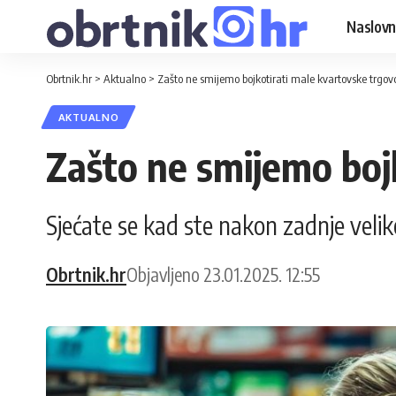
Naslovn
Obrtnik.hr
>
Aktualno
>
Zašto ne smijemo bojkotirati male kvartovske trgovce
AKTUALNO
Zašto ne smijemo bojk
Sjećate se kad ste nakon zadnje velike k
Obrtnik.hr
Objavljeno 23.01.2025. 12:55