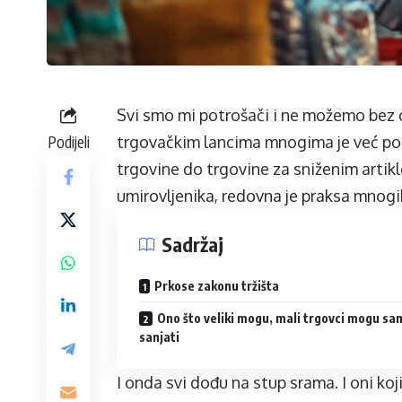
Svi smo mi potrošači i ne možemo bez 
Podijeli
trgovačkim lancima mnogima je već po
trgovine do trgovine za sniženim artik
umirovljenika, redovna je praksa mnogi
Sadržaj
Prkose zakonu tržišta
Ono što veliki mogu, mali trgovci mogu sa
sanjati
I onda svi dođu na stup srama. I oni koji