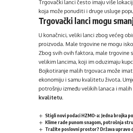
Trgovački lanci često imaju više lokacij
koja može ponuditi i druge usluge popu
Trgovački lanci mogu smanji
U konačnici, veliki lanci zbog većeg o
proizvoda. Male trgovine ne mogu iskor
Zbog svih ovih faktora, male trgovine 
velikim lancima, koji im oduzimaju kupc
Bojkotiranje malih trgovaca može imat
ekonomiju i samu kvalitetu života. Umj
potrošnju između velikih lanaca i malih
kvalitetu
.
Stigli novi podaci HZMO-a: Jedna brojka p
Klime rade punom snagom, potrošnja struj
Tražite poslovni prostor? Država upravo d