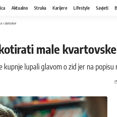
ica
Aktualno
Struka
Karijere
Lifestyle
Savjeti
B
 i obrtnike!
otirati male kvartovske 
upnje lupali glavom o zid jer na popisu nije 