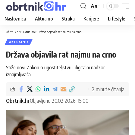
Aa
Naslovnica
Aktualno
Struka
Karijere
Lifestyle
Obrtnik.hr
>
Aktualno
>
Država objavila rat najmu na crno
AKTUALNO
Država objavila rat najmu na crno
Stiže novi Zakon o ugostiteljstvu i digitalni nadzor
iznajmljivača
2 minute čitanja
Obrtnik.hr
Objavljeno 20.02.2026. 15:00