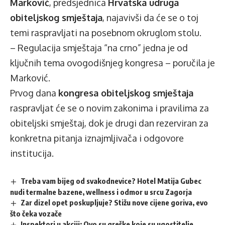
Marković
, predsjednica
Hrvatska udruga
obiteljskog smještaja
, najavivši da će se o toj
temi raspravljati na posebnom okruglom stolu.
– Regulacija smještaja “na crno” jedna je od
ključnih tema
ovogodišnjeg kongresa
– poručila je
Marković.
Prvog dana
kongresa obiteljskog smještaja
raspravljat će se o novim zakonima i pravilima za
obiteljski smještaj, dok je drugi dan rezerviran za
konkretna pitanja iznajmljivača i odgovore
institucija.
Treba vam bijeg od svakodnevice? Hotel Matija Gubec
nudi termalne bazene, wellness i odmor u srcu Zagorja
Zar dizel opet poskupljuje? Stižu nove cijene goriva, evo
što čeka vozače
Inspektori u akciji: Ovo su greške koje su ugostitelje,