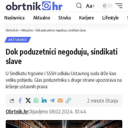
Aa
Naslovnica
Aktualno
Struka
Karijere
Lifestyle
Obrtnik.hr
>
Aktualno
>
Dok poduzetnici negoduju, sindikati slave
AKTUALNO
Dok poduzetnici negoduju, sindikati
slave
U Sindikatu trgovine i SSSH odluku Ustavnog suda drže kao
veliku pobjedu. Glas poduzetnika s druge strane upozorava na
kršenje ustavnih prava
2 minute čitanja
Obrtnik.hr
Objavljeno 08.02.2024. 10:44