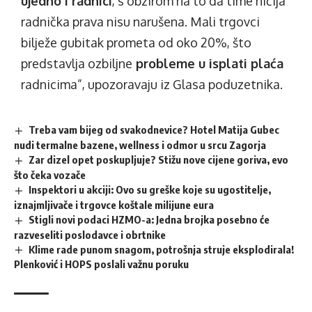
ujedno i radnici
, s obzirom na to da time ničija
radnička prava nisu narušena. Mali trgovci
bilježe gubitak prometa od oko 20%, što
predstavlja ozbiljne
probleme u isplati plaća
radnicima”, upozoravaju iz Glasa poduzetnika.
Treba vam bijeg od svakodnevice? Hotel Matija Gubec
nudi termalne bazene, wellness i odmor u srcu Zagorja
Zar dizel opet poskupljuje? Stižu nove cijene goriva, evo
što čeka vozače
Inspektori u akciji: Ovo su greške koje su ugostitelje,
iznajmljivače i trgovce koštale milijune eura
Stigli novi podaci HZMO-a: Jedna brojka posebno će
razveseliti poslodavce i obrtnike
Klime rade punom snagom, potrošnja struje eksplodirala!
Plenković i HOPS poslali važnu poruku