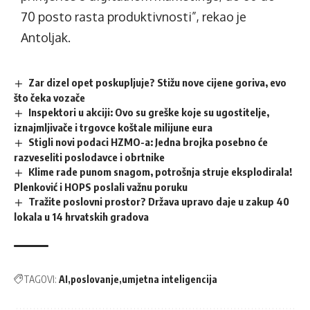
70 posto rasta produktivnosti”, rekao je
Antoljak.
Zar dizel opet poskupljuje? Stižu nove cijene goriva, evo
što čeka vozače
Inspektori u akciji: Ovo su greške koje su ugostitelje,
iznajmljivače i trgovce koštale milijune eura
Stigli novi podaci HZMO-a: Jedna brojka posebno će
razveseliti poslodavce i obrtnike
Klime rade punom snagom, potrošnja struje eksplodirala!
Plenković i HOPS poslali važnu poruku
Tražite poslovni prostor? Država upravo daje u zakup 40
lokala u 14 hrvatskih gradova
TAGOVI:
AI
poslovanje
umjetna inteligencija