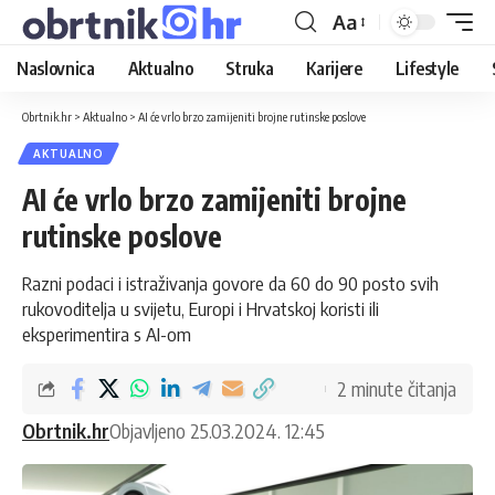
Aa
Naslovnica
Aktualno
Struka
Karijere
Lifestyle
Obrtnik.hr
>
Aktualno
>
AI će vrlo brzo zamijeniti brojne rutinske poslove
AKTUALNO
AI će vrlo brzo zamijeniti brojne
rutinske poslove
Razni podaci i istraživanja govore da 60 do 90 posto svih
rukovoditelja u svijetu, Europi i Hrvatskoj koristi ili
eksperimentira s AI-om
2 minute čitanja
Obrtnik.hr
Objavljeno 25.03.2024. 12:45