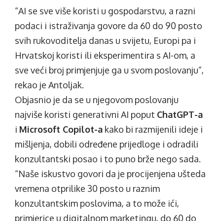
“AI se sve više koristi u gospodarstvu, a razni
podaci i istraživanja govore da 60 do 90 posto
svih rukovoditelja danas u svijetu, Europi pa i
Hrvatskoj koristi ili eksperimentira s AI-om, a
sve veći broj primjenjuje ga u svom poslovanju”,
rekao je Antoljak.
Objasnio je da se u njegovom poslovanju
najviše koristi generativni AI poput
ChatGPT-a
i
Microsoft Copilot-a
kako bi razmijenili ideje i
mišljenja, dobili određene prijedloge i odradili
konzultantski posao i to puno brže nego sada.
“Naše iskustvo govori da je procijenjena ušteda
vremena otprilike 30 posto u raznim
konzultantskim poslovima, a to može ići,
primjerice u digitalnom marketingu, do 60 do