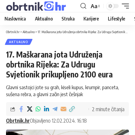
Aa
Naslovnica
Aktualno
Struka
Karijere
Lifestyle
Obrtnik.hr
>
Aktualno
>
17. Maškarana jota Udruženja obrtnika Rijeka: Za Udrugu Svjetionik prikupljeno 2100 eura
AKTUALNO
17. Maškarana jota Udruženja
obrtnika Rijeka: Za Udrugu
Svjetionik prikupljeno 2100 eura
Glavni sastojci jote su grah, kiseli kupus, krumpir, panceta,
sušena rebra, a glavni začin jest češnjak
2 minute čitanja
Obrtnik.hr
Objavljeno 12.02.2024. 16:18