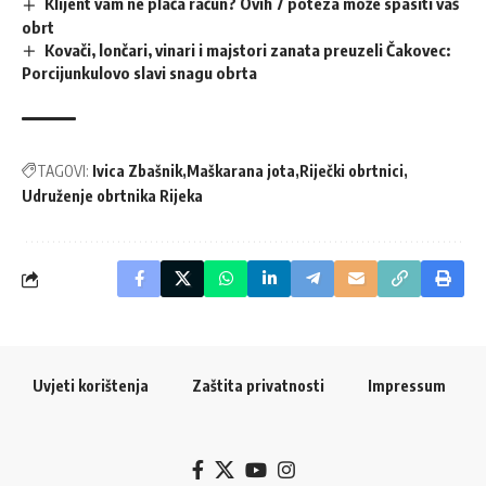
Klijent vam ne plaća račun? Ovih 7 poteza može spasiti vaš
obrt
Kovači, lončari, vinari i majstori zanata preuzeli Čakovec:
Porcijunkulovo slavi snagu obrta
TAGOVI:
Ivica Zbašnik
Maškarana jota
Riječki obrtnici
Udruženje obrtnika Rijeka
Uvjeti korištenja
Zaštita privatnosti
Impressum