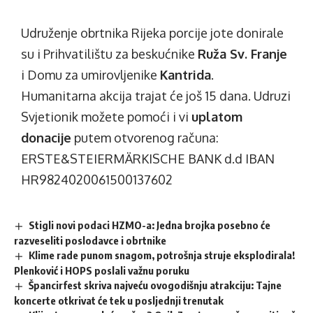
Udruženje obrtnika Rijeka porcije jote donirale
su i Prihvatilištu za beskućnike
Ruža Sv. Franje
i Domu za umirovljenike
Kantrida
.
Humanitarna akcija trajat će još 15 dana. Udruzi
Svjetionik možete pomoći i vi
uplatom
donacije
putem otvorenog računa:
ERSTE&STEIERMÄRKISCHE BANK d.d IBAN
HR9824020061500137602
Stigli novi podaci HZMO-a: Jedna brojka posebno će
razveseliti poslodavce i obrtnike
Klime rade punom snagom, potrošnja struje eksplodirala!
Plenković i HOPS poslali važnu poruku
Špancirfest skriva najveću ovogodišnju atrakciju: Tajne
koncerte otkrivat će tek u posljednji trenutak