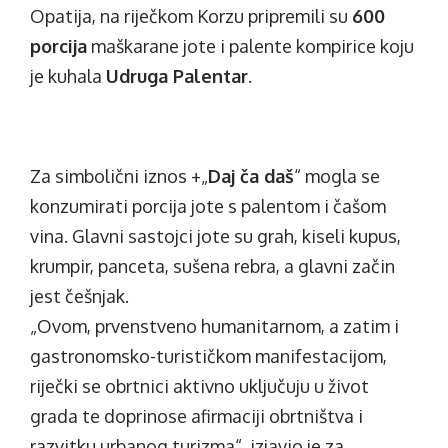
Opatija, na riječkom Korzu pripremili su
600
porcija
maškarane jote i palente kompirice koju
je kuhala
Udruga Palentar
.
Za simbolični iznos +„
Daj ča daš
“ mogla se
konzumirati porcija jote s palentom i čašom
vina. Glavni sastojci jote su grah, kiseli kupus,
krumpir, panceta, sušena rebra, a glavni začin
jest češnjak.
„Ovom, prvenstveno humanitarnom, a zatim i
gastronomsko-turističkom manifestacijom,
riječki se obrtnici aktivno uključuju u život
grada te doprinose afirmaciji obrtništva i
razvitku urbanog turizma“, izjavio je za