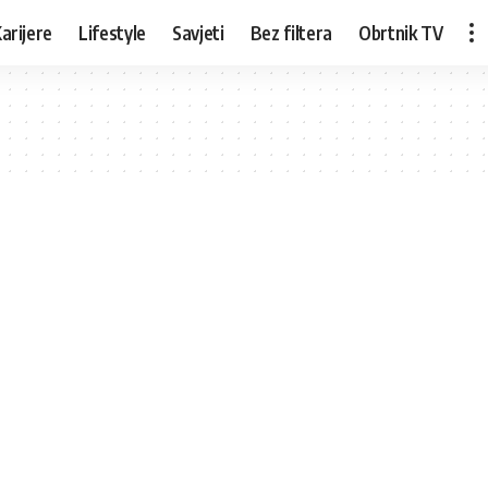
arijere
Lifestyle
Savjeti
Bez filtera
Obrtnik TV