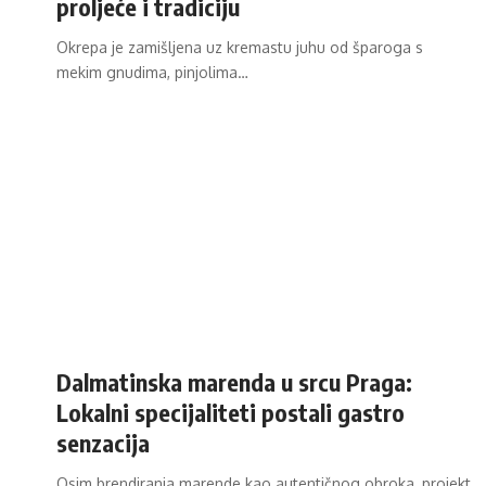
proljeće i tradiciju
Okrepa je zamišljena uz kremastu juhu od šparoga s
mekim gnudima, pinjolima…
Dalmatinska marenda u srcu Praga:
Lokalni specijaliteti postali gastro
senzacija
Osim brendiranja marende kao autentičnog obroka, projekt