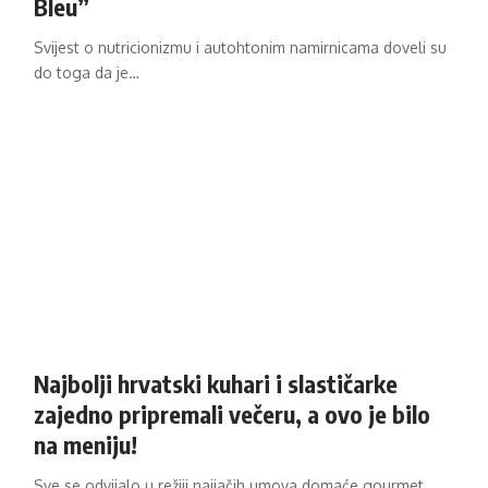
Bleu”
Svijest o nutricionizmu i autohtonim namirnicama doveli su
do toga da je…
Najbolji hrvatski kuhari i slastičarke
zajedno pripremali večeru, a ovo je bilo
na meniju!
Sve se odvijalo u režiji najjačih umova domaće gourmet