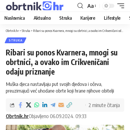
Aa
Naslovnica
Aktualno
Struka
Karijere
Lifestyle
Obrtnik.hr
>
Struka
>
Ribari su ponos Kvarnera, mnogi su obrtnici, a ovako im Crikveničani odaju priznanje
STRUKA
Ribari su ponos Kvarnera, mnogi su
obrtnici, a ovako im Crikveničani
odaju priznanje
Muška djeca nastavljaju put svojih djedova i očeva,
preuzimajući već uhodane obrte koji hrane njihove obitelji
2 minute čitanja
Obrtnik.hr
Objavljeno 06.09.2024. 09:33