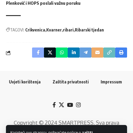
Plenković i HOPS poslali važnu poruku
TAGOVI:
Crikvenica
Kvarner
ribari
Ribarski tjedan
Uvjeti korištenja
Zaštita privatnosti
Impressum
Copyright © 2024
SMARTPRESS
. Sva prava
pridržana. Razvoj web rješenja:
GTrends -
Koristeći ovu stranicu, prihvaćate police o
zaštiti