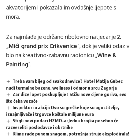
akvatorijem i pokazala im ovdašnje ljepote s
mora.
Za najmlađe je održano ribolovno natjecanje
2.
„Mići grand prix Crikvenice“
, dok je veliki odaziv
bio na kreativno-zabavnu radionicu „
Wine &
Painting
“.
Treba vam bijeg od svakodnevice? Hotel Matija Gubec
nudi termalne bazene, wellness i odmor u srcu Zagorja
Zar dizel opet poskupljuje? Stižu nove cijene goriva, evo
što čeka vozače
Inspektori u akciji: Ovo su greške koje su ugostitelje,
iznajmljivače i trgovce koštale milijune eura
Stigli novi podaci HZMO-a: Jedna brojka posebno će
razveseliti poslodavce i obrtnike
Klime rade punom snagom, potrošnja struje eksplodirala!