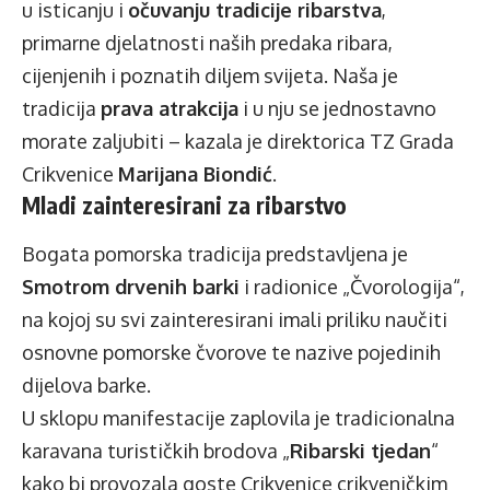
u isticanju i
očuvanju tradicije ribarstva
,
primarne djelatnosti naših predaka ribara,
cijenjenih i poznatih diljem svijeta. Naša je
tradicija
prava atrakcija
i u nju se jednostavno
morate zaljubiti – kazala je direktorica TZ Grada
Crikvenice
Marijana Biondić
.
Mladi zainteresirani za ribarstvo
Bogata pomorska tradicija predstavljena je
Smotrom drvenih barki
i radionice „Čvorologija“,
na kojoj su svi zainteresirani imali priliku naučiti
osnovne pomorske čvorove te nazive pojedinih
dijelova barke.
U sklopu manifestacije zaplovila je tradicionalna
karavana turističkih brodova „
Ribarski tjedan
“
kako bi provozala goste Crikvenice crikveničkim