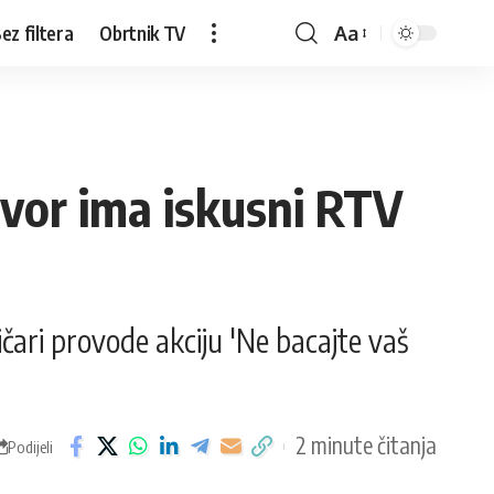
ez filtera
Obrtnik TV
Aa
govor ima iskusni RTV
čari provode akciju 'Ne bacajte vaš
2 minute čitanja
Podijeli