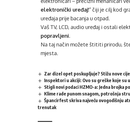
elektroničari – precizni mehaničari v
elektronički uređaj!
“ čiji je cilj kod
uređaja prije bacanja u otpad.
Vaš TV, LCD, audio uređaj i ostali ele
popravljeni
.
Na taj način možete štititi prirodu, št
mjesta.
Zar dizel opet poskupljuje? Stižu nove cij
Inspektori u akciji: Ovo su greške koje su 
Stigli novi podaci HZMO-a: Jedna brojka p
Klime rade punom snagom, potrošnja struj
Špancirfest skriva najveću ovogodišnju atr
trenutak