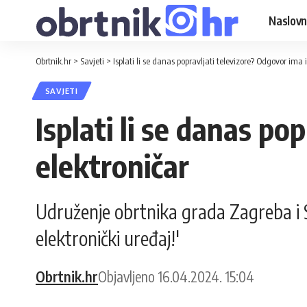
Naslovn
Obrtnik.hr
>
Savjeti
>
Isplati li se danas popravljati televizore? Odgovor ima 
SAVJETI
Isplati li se danas p
elektroničar
Udruženje obrtnika grada Zagreba i S
elektronički uređaj!'
Obrtnik.hr
Objavljeno 16.04.2024. 15:04