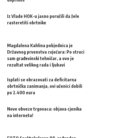
Iz Vlade HOK-u jasno poručili da žele
rasteretiti obrtnike
Magdalena Kahlina pobjednica je
Državnog prvenstva cvjećara: Po struci
sam građevinski tehničar, a ovo je
rezultat velikog rada i ljubavi
Isplati se obrazovati za deficitarna
obrtnička zanimanja, ovi učenici dobili
po 2.400 eura
Nove obveze trgovaca: objava cjenika
na internetu!