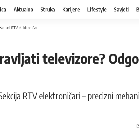
ica
Aktualno
Struka
Karijere
Lifestyle
Savjeti
B
iskusni RTV elektroničar
opravljati televizore? Od
ekcija RTV elektroničari – precizni mehani