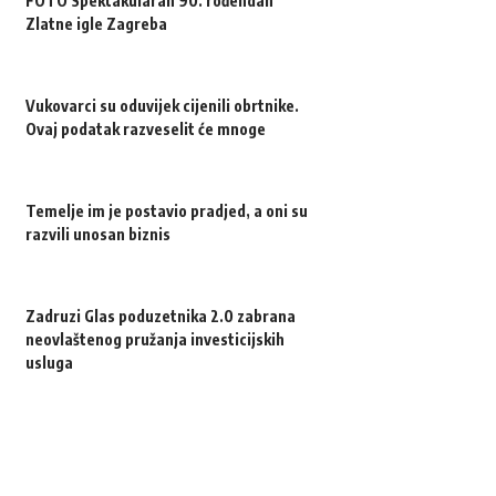
FOTO Spektakularan 90. rođendan
Zlatne igle Zagreba
Vukovarci su oduvijek cijenili obrtnike.
Ovaj podatak razveselit će mnoge
Temelje im je postavio pradjed, a oni su
razvili unosan biznis
Zadruzi Glas poduzetnika 2.0 zabrana
neovlaštenog pružanja investicijskih
usluga