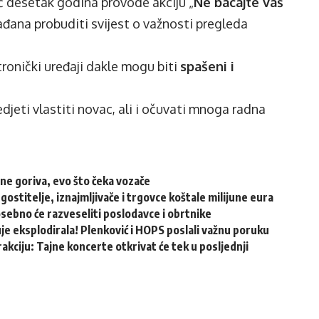
eć desetak godina provode akciju „
Ne bacajte vaš
 građana probuditi svijest o važnosti pregleda
ktronički uređaji dakle mogu biti
spašeni i
edjeti vlastiti novac, ali i očuvati mnoga radna
ene goriva, evo što čeka vozače
ugostitelje, iznajmljivače i trgovce koštale milijune eura
osebno će razveseliti poslodavce i obrtnike
e eksplodirala! Plenković i HOPS poslali važnu poruku
akciju: Tajne koncerte otkrivat će tek u posljednji