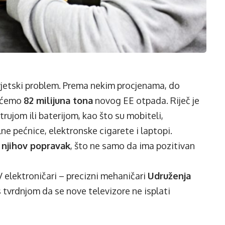
svjetski problem. Prema nekim procjenama, do
t ćemo
82 milijuna tona
novog EE otpada. Riječ je
rujom ili baterijom, kao što su mobiteli,
lne pećnice, elektronske cigarete i laptopi.
i
njihov popravak
, što ne samo da ima pozitivan
V elektroničari – precizni mehaničari
Udruženja
s tvrdnjom da se nove televizore ne isplati