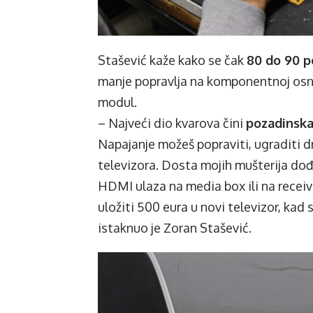
Stašević kaže kako se čak
80 do 90 p
manje popravlja na komponentnoj osnov
modul.
– Najveći dio kvarova čini
pozadinska 
Napajanje možeš popraviti, ugraditi d
televizora. Dosta mojih mušterija dođe 
HDMI ulaza na media box ili na recei
uložiti 500 eura u novi televizor, kad 
istaknuo je Zoran Stašević.