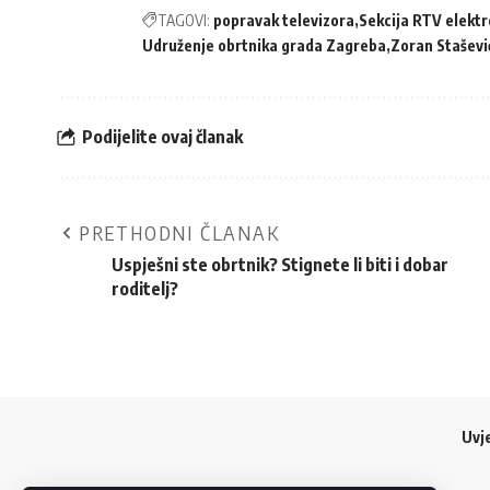
TAGOVI:
popravak televizora
Sekcija RTV elektr
Udruženje obrtnika grada Zagreba
Zoran Staševi
Podijelite ovaj članak
PRETHODNI ČLANAK
Uspješni ste obrtnik? Stignete li biti i dobar
roditelj?
Uvje