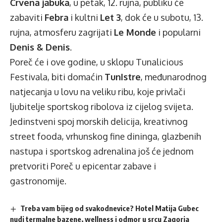
Crvena jabuka
, u petak, 12. rujna, publiku će
zabaviti
Febra
i kultni
Let 3
, dok će u subotu, 13.
rujna, atmosferu zagrijati
Le Monde
i popularni
Denis & Denis
.
Poreč će i ove godine, u sklopu Tunalicious
Festivala, biti domaćin
TunIstre
, međunarodnog
natjecanja u lovu na veliku ribu, koje privlači
ljubitelje sportskog ribolova iz cijelog svijeta.
Jedinstveni spoj morskih delicija, kreativnog
street fooda, vrhunskog fine dininga, glazbenih
nastupa i sportskog adrenalina još će jednom
pretvoriti Poreč u epicentar zabave i
gastronomije.
Treba vam bijeg od svakodnevice? Hotel Matija Gubec
nudi termalne bazene, wellness i odmor u srcu Zagorja