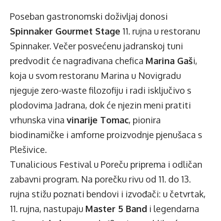
Poseban gastronomski doživljaj donosi
Spinnaker Gourmet Stage
11. rujna u restoranu
Spinnaker. Večer posvećenu jadranskoj tuni
predvodit će nagrađivana chefica
Marina Gaš
i,
koja u svom restoranu Marina u Novigradu
njeguje zero-waste filozofiju i radi isključivo s
plodovima Jadrana, dok će njezin meni pratiti
vrhunska vina
vinarije Tomac
, pionira
biodinamičke i amforne proizvodnje pjenušaca s
Plešivice.
Tunalicious Festival u Poreču priprema i odličan
zabavni program. Na porečku rivu od 11. do 13.
rujna stižu poznati bendovi i izvođači: u četvrtak,
11. rujna, nastupaju
Master 5 Band
i legendarna