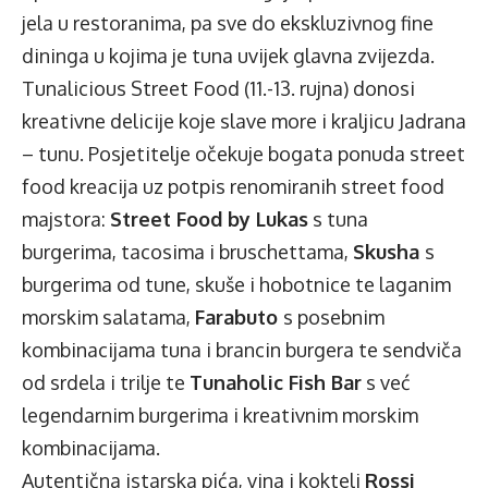
jela u restoranima, pa sve do ekskluzivnog fine
dininga u kojima je tuna uvijek glavna zvijezda.
Tunalicious Street Food (11.-13. rujna) donosi
kreativne delicije koje slave more i kraljicu Jadrana
– tunu. Posjetitelje očekuje bogata ponuda street
food kreacija uz potpis renomiranih street food
majstora:
Street Food by Lukas
s tuna
burgerima, tacosima i bruschettama,
Skusha
s
burgerima od tune, skuše i hobotnice te laganim
morskim salatama,
Farabuto
s posebnim
kombinacijama tuna i brancin burgera te sendviča
od srdela i trilje te
Tunaholic Fish Bar
s već
legendarnim burgerima i kreativnim morskim
kombinacijama.
Autentična istarska pića, vina i kokteli
Rossi