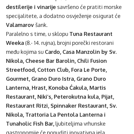
destilerije i vinarije
savršeno će pratiti morske
specijalitete, a dodatno osvježenje osigurat će
Valamarov
šank.
Paralelno s time, u sklopu
Tuna Restaurant
Weeka
(8.- 14. rujna), brojni porečki restorani
među kojima su
Cardo, Casa Manzolin by Sv.
Nikola, Cheese Bar Barolin, Chili Fusion
Streetfood, Cotton Club, Fora Le Porte,
Gourmet, Grano Duro Istra, Grano Duro
Lanterna, Hrast, Konoba Ćakula, Martis
Restaurant, Niki’s, Peterokutna kula, Pijat,
Restaurant Ritzi, Spinnaker Restaurant, Sv.
Nikola, Trattoria La Pentola Lanterna i
Tunaholic Fish Bar,
ljubiteljima vrhunske
gastronomije će ponuditi inovativna jela