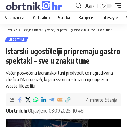
Aa
Naslovnica
Aktualno
Struka
Karijere
Lifestyle
Obrtnik.hr
>
Lifestyle
>
Istarski ugostitelji pripremaju gastro spektakl – sve u znaku tune
LIFESTYLE
Istarski ugostitelji pripremaju gastro
spektakl – sve u znaku tune
Večer posvećenu jadranskoj tuni predvodit će nagrađivana
chefica Marina Gaši, koja u svom restoranu njeguje zero-
waste filozofiju
4 minute čitanja
Obrtnik.hr
Objavljeno 03.09.2025. 10:48