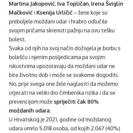
Martina Jakopović
,
Iva Topličan
,
Irena Šviglin
Mačković
i
Ksenija Urličić
– žene koje su
preboljele moždani udar i hrabro odlučile
svojim pričama skrenuti pažnju na ovu tešku
bolest.
Svaka od njih na svoj način doživjela je borbu s
bolešću i njenim posljedicama pa svojim
iskustvima upozoravaju da moždani udar ne
bira životnu dob i može se svakome dogoditi.
No, prije svega one žele naglasiti da možemo
utjecati na veliki dio čimbenika rizika i da se
prevencijom može
spriječiti čak 80%
moždanih udara
.
U Hrvatskog je 2021. godine od moždanog
udara umrlo 5.018 osoba, od kojih 2.067 (40%)