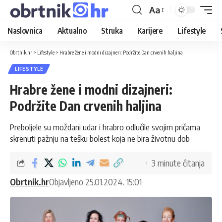
Aa
Naslovnica
Aktualno
Struka
Karijere
Lifestyle
Obrtnik.hr
>
Lifestyle
>
Hrabre žene i modni dizajneri: Podržite Dan crvenih haljina
LIFESTYLE
Hrabre žene i modni dizajneri:
Podržite Dan crvenih haljina
Preboljele su moždani udar i hrabro odlučile svojim pričama
skrenuti pažnju na tešku bolest koja ne bira životnu dob
3 minute čitanja
Obrtnik.hr
Objavljeno 25.01.2024. 15:01