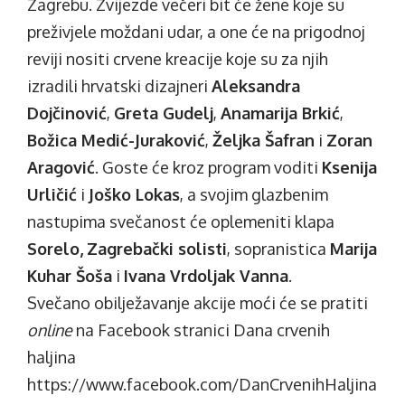
Zagrebu. Zvijezde večeri bit će žene koje su
preživjele moždani udar, a one će na prigodnoj
reviji nositi crvene kreacije koje su za njih
izradili hrvatski dizajneri
Aleksandra
Dojčinović
,
Greta Gudelj
,
Anamarija Brkić
,
Božica Medić-Juraković
,
Željka Šafran
i
Zoran
Aragović
. Goste će kroz program voditi
Ksenija
Urličić
i
Joško Lokas
, a svojim glazbenim
nastupima svečanost će oplemeniti klapa
Sorelo,
Zagrebački solisti
, sopranistica
Marija
Kuhar Šoša
i
Ivana Vrdoljak Vanna
.
Svečano obilježavanje akcije moći će se pratiti
online
na Facebook stranici Dana crvenih
haljina
https://www.facebook.com/DanCrvenihHaljina