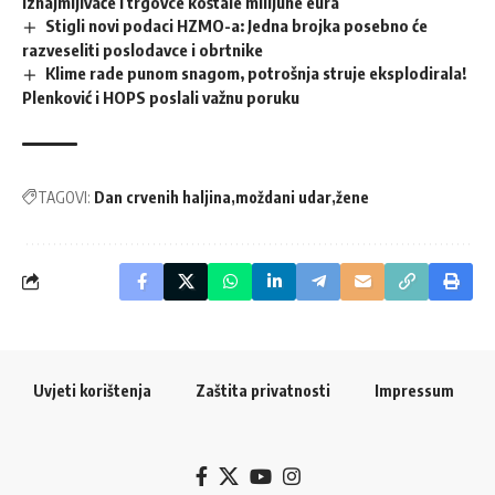
iznajmljivače i trgovce koštale milijune eura
Stigli novi podaci HZMO-a: Jedna brojka posebno će
razveseliti poslodavce i obrtnike
Klime rade punom snagom, potrošnja struje eksplodirala!
Plenković i HOPS poslali važnu poruku
TAGOVI:
Dan crvenih haljina
moždani udar
žene
Uvjeti korištenja
Zaštita privatnosti
Impressum