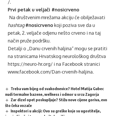
/
.
Prvi petak u veljači #nosicrveno
Na društvenim mrežama akciju će obilježavati
hashtag
#nosicrveno
koji poziva sve da u
petak, 2. veljače odjenu nešto crveno i na taj
način pruže podršku.
Detalji o „Danu crvenih haljina“ mogu se pratiti
na stranicama Hrvatskog neurološkog društva
https://neuro-hr.org/
i na Facebook stranici
www.facebook.com/Dan-crvenih-haljina
.
Treba vam bijeg od svakodnevice? Hotel Matija Gubec
nudi termalne bazene, wellness i odmor u srcu Zagorja
Zar dizel opet poskupljuje? Stižu nove cijene goriva, evo
što čeka vozače
Inspektori u akciji: Ovo su greške koje su ugostitelje,