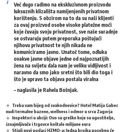
Već dugo radimo na ekskluzivnom proizvodu
luksuznih klizališta namijenjenih privatnom
korištenju. S obzirom na to da su naši klijenti
za ovaj proizvod osobe visoke platežne moći
koje čuvaju svoju privatnost, sve naše suradnje
se ostvaruju putem preporuka poštujući
njihovu privatnost te njih nikada ne
komuniciramo javno. Unatoč tome, odluka
ovakve javne objave jedne od najpoznatijih
žena na svijetu dala nam je veliku vidljivost i
naravno da smo jako sretni što bili dio toga i
što je upravo ta objava postala viralna
– naglasila je Rahela Bošnjak.
Treba vam bijeg od svakodnevice? Hotel Matija Gubec
nudi termalne bazene, wellness i odmor u srcu Zagorja
Inspektori u akciji: Ovo su greške koje su ugostitelje,
iznajmljivače i trgovce koštale milijune eura
Stigli novi podaci HZMO-a: Jedna brojka posebno će