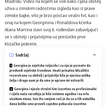
Madridu. Video na kojem se vidi kako cijela obitelj
uživa u zimskim radostima izgleda kao iz prave
zimske bajke, vrlo je brzo postao viralni hit, kao i
onaj na kojem Georginina i Ronaldova kćerka
Alana Martina slavi svoj 6. rođendan zabavljajući
se s obitelji i prijateljima uz preslatke prve
klizačke pokrete.
Sadržaj
Georgina je svjetska zvijezda i za nju je poznato da
predvodi svjetske trendove. Imati privatno klizalište
rezervirano za obitelj i prijatelje bila je njezina velika
želja i drago nam je da smo je upravo mi ostvarili.
Georgina i njezin stručni tim izuzetno su profesionalni
i cijela naša suradnja je bila iznimno ugodna i na vrlo
visokom nivou. Sve što smijem reći je da se u tih nekoliko
dana koliko smo proveli zajedno pokazala izuzetno