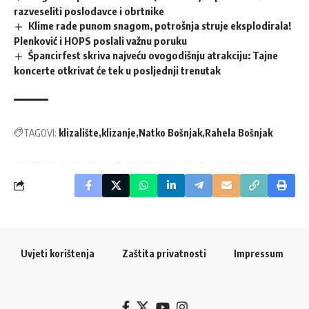
razveseliti poslodavce i obrtnike
Klime rade punom snagom, potrošnja struje eksplodirala!
Plenković i HOPS poslali važnu poruku
Špancirfest skriva najveću ovogodišnju atrakciju: Tajne
koncerte otkrivat će tek u posljednji trenutak
TAGOVI:
klizalište
klizanje
Natko Bošnjak
Rahela Bošnjak
Uvjeti korištenja
Zaštita privatnosti
Impressum