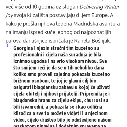
već više od 10 godina uz slogan
Delivering Winter
Joy
svoja klizališta postavljaju diljem Europe. A
kako je prošla njihova ledena Madridska avantura
na imanju ispred kuće jednog od najpoznatijih
parova današnjice ispričala je Rahela Bošnjak.
Georgina i njezin stručni tim izuzetno su
profesionalni i cijela naša suradnja je bila
iznimno ugodna i na vrlo visokom nivou. Sve
što smijem reći je da se u tih nekoliko dana
koliko smo proveli zajedno pokazala izuzetno
brižnom osobom, te joj je glavni cilj bio
osigurati blagdansku zabavu u kojoj će uživati
cijela obitelj i njihovi prijatelji. Pripremila je i
blagdansku hranu za cijelu ekipu, churrosi su
bili izvanredni, a pokazala se i kao odlična
klizačica a sve to možete vidjeti i u njezinom
videu, cijelo društvo bilo je oduševljeno našom
maskotom pingvina i dodatnim spravama za