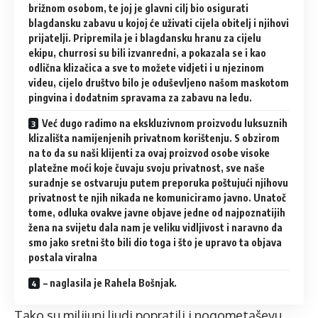
brižnom osobom, te joj je glavni cilj bio osigurati
blagdansku zabavu u kojoj će uživati cijela obitelj i njihovi
prijatelji. Pripremila je i blagdansku hranu za cijelu
ekipu, churrosi su bili izvanredni, a pokazala se i kao
odlična klizačica a sve to možete vidjeti i u njezinom
videu, cijelo društvo bilo je oduševljeno našom maskotom
pingvina i dodatnim spravama za zabavu na ledu.
Već dugo radimo na ekskluzivnom proizvodu luksuznih
klizališta namijenjenih privatnom korištenju. S obzirom
na to da su naši klijenti za ovaj proizvod osobe visoke
platežne moći koje čuvaju svoju privatnost, sve naše
suradnje se ostvaruju putem preporuka poštujući njihovu
privatnost te njih nikada ne komuniciramo javno. Unatoč
tome, odluka ovakve javne objave jedne od najpoznatijih
žena na svijetu dala nam je veliku vidljivost i naravno da
smo jako sretni što bili dio toga i što je upravo ta objava
postala viralna
– naglasila je Rahela Bošnjak.
Tako su milijuni ljudi popratili i nogometaševu