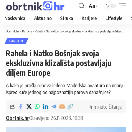
Aa
Naslovnica
Aktualno
Struka
Karijere
Lifestyle
Obrtnik.hr
>
Karijere
>
Rahela i Natko Bošnjak svoja ekskluzivna klizališta postavljaju diljem Europe
KARIJERE
Rahela i Natko Bošnjak svoja
ekskluzivna klizališta postavljaju
diljem Europe
A kako je prošla njihova ledena Madridska avantura na imanju
ispred kuće jednog od najpoznatijih parova današnjice?
4 minute čitanja
Obrtnik.hr
Objavljeno 26.11.2023. 18:33