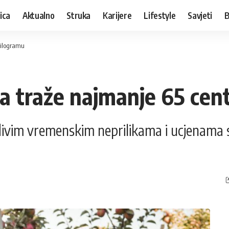
ica
Aktualno
Struka
Karijere
Lifestyle
Savjeti
B
kilogramu
a traže najmanje 65 cen
divim vremenskim neprilikama i ucjenama 