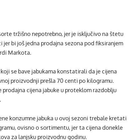
orte tržišno nepotrebno, jer je isključivo na štetu
ti jer bi još jedna prodajna sezona pod fiksiranjem
vrdi Markota.
koji se bave jabukama konstatirali da je cijena
noj proizvodnji prešla 70 centi po kilogramu.
e prodajna cijena jabuke u proteklom razdoblju
.
ene konzumne jabuka u ovoj sezoni trebale kretati
gramu, ovisno o sortimentu, jer ta cijena donekle
ova za lanjsku proizvodnu godinu.