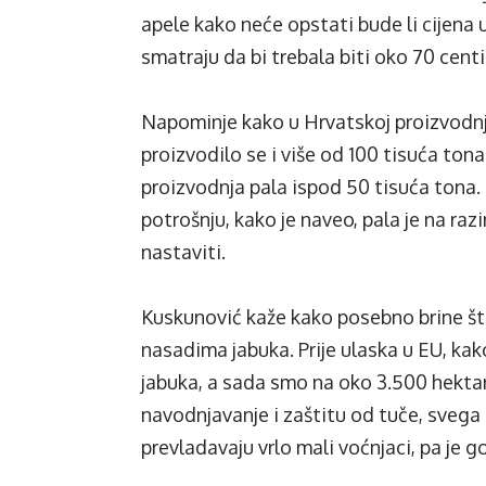
apele kako neće opstati bude li cijena
smatraju da bi trebala biti oko 70 centi
Napominje kako u Hrvatskoj proizvodnj
proizvodilo se i više od 100 tisuća to
proizvodnja pala ispod 50 tisuća ton
potrošnju, kako je naveo, pala je na raz
nastaviti.
Kuskunović kaže kako posebno brine što
nasadima jabuka. Prije ulaska u EU, ka
jabuka, a sada smo na oko 3.500 hektara
navodnjavanje i zaštitu od tuče, svega 
prevladavaju vrlo mali voćnjaci, pa je 