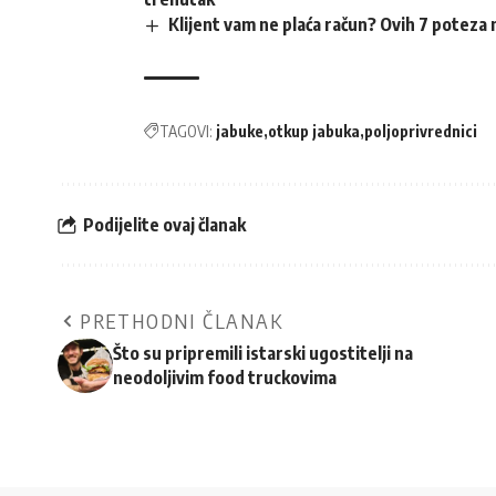
Klijent vam ne plaća račun? Ovih 7 poteza 
TAGOVI:
jabuke
otkup jabuka
poljoprivrednici
Podijelite ovaj članak
PRETHODNI ČLANAK
Što su pripremili istarski ugostitelji na
neodoljivim food truckovima