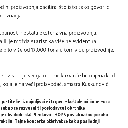
ini proizvodnja oscilira, što isto tako govori o
ih znanja.
otpunosti nestala ekstenzivna proizvodnja,
li je možda statistika više ne evidentira.
e bilo više od 17.000 tona u tom vidu proizvodnje,
 ovisi prije svega o tome kakva će biti cijena kod
 koja je najveći proizvođač, smatra Kuskunović.
ugostitelje, iznajmljivače i trgovce koštale milijune eura
osebno će razveseliti poslodavce i obrtnike
e eksplodirala! Plenković i HOPS poslali važnu poruku
akciju: Tajne koncerte otkrivat će tek u posljednji