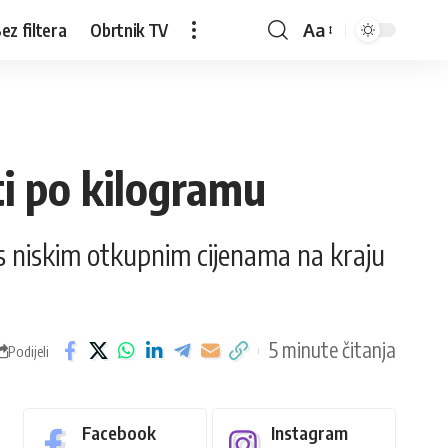
ez filtera
Obrtnik TV
Aa
ti po kilogramu
s niskim otkupnim cijenama na kraju
5 minute čitanja
Podijeli
Facebook
Instagram