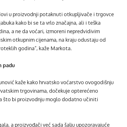
ovi u proizvodnji potaknuti otkupljivače i trgovce
abuka kako bi se ta vrlo značajna, ali i teška
dina, a ne da voćari, izmoreni nepredvidivim
iskim otkupnim cijenama, na kraju odustaju od
proteklih godina”, kaže Markota.
m padu
kunović kaže kako hrvatsko voćarstvo ovogodišnju
hrvatskim trgovinama, dočekuje opterećeno
a što bi proizvodnju moglo dodatno učiniti
ala, a proizvođači već sada šalju upozoravajuće