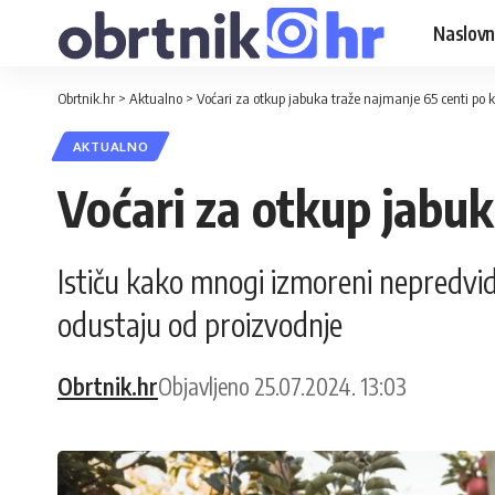
Naslovn
Obrtnik.hr
>
Aktualno
>
Voćari za otkup jabuka traže najmanje 65 centi po 
AKTUALNO
Voćari za otkup jabuk
Ističu kako mnogi izmoreni nepredvi
odustaju od proizvodnje
Obrtnik.hr
Objavljeno 25.07.2024. 13:03