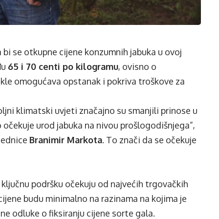
 bi se otkupne cijene konzumnih jabuka u ovoj
đu
65 i 70 centi po kilogramu
, ovisno o
nekle omogućava opstanak i pokriva troškove za
jni klimatski uvjeti značajno su smanjili prinose u
no očekuje urod jabuka na nivou prošlogodišnjega”,
jednice
Branimir Markota
. To znači da se očekuje
 ključnu podršku očekuju od najvećih trgovačkih
 cijene budu minimalno na razinama na kojima je
e odluke o fiksiranju cijene sorte gala.