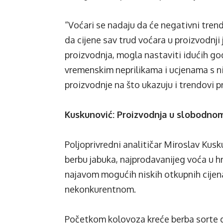
“Voćari se nadaju da će negativni trend
da cijene sav trud voćara u proizvodnji j
proizvodnja, mogla nastaviti idućih go
vremenskim neprilikama i ucjenama s n
proizvodnje na što ukazuju i trendovi 
Kuskunović: Proizvodnja u slobodno
Poljoprivredni analitičar Miroslav Kus
berbu jabuka, najprodavanijeg voća u 
najavom mogućih niskih otkupnih cijen
nekonkurentnom.
Početkom kolovoza kreće berba sorte g