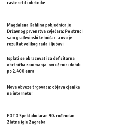
rasteretiti obrtnike
Magdalena Kahlina pobjednica je
Državnog prvenstva cvjećara: Po struci
sam građevinski tehničar, a ovo je
rezultat velikog rada i ljubavi
Isplati se obrazovati za deficitarna
obrtnička zanimanja, ovi učenici dobili
po 2.400 eura
Nove obveze trgovaca: objava cjenika
na internetu!
FOTO Spektakularan 90. rođendan
Zlatne igle Zagreba