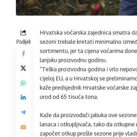
Hrvatska voćarska zajednica smatra da
Podijeli
sezoni trebale kretati minimalno izme
sortimentu, jer ta cijena voćarima do
lanjsku proizvodnu godinu.
“Teška proizvodna godina i vrlo nepovol
cijeloj EU, a u Hrvatskoj se preliminar
kaže predsjednik Hrvatske voćarske za
urod od 65 tisuća tona.
Kaže da proizvođači jabuka ove sezone
lanaca i otkupljivača, tako da otkupne
započet otkup prošle sezone prije vladin