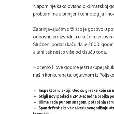
Napominje kako ovisno o klimatskoj god
problemima u primjeni tehnologija i nov
Zabrinjavajućim drži što je gotovo u p
odnosno proizvodnja u kućnim vrtovima i
Službeni podaci kažu da je 2000. godin
a lani tek nešto više od tisuću tona.
Hoćemo li ove godine jesti skupe jabuke
naših konkurenata, uglavnom iz Poljske,
Inspektori u akciji: Ovo su greške koje su 
Stigli novi podaci HZMO-a: Jedna brojka p
Klime rade punom snagom, potrošnja struj
Špancirfest skriva najveću ovogodišnju atr
trenutak