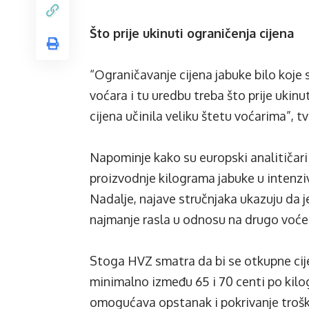
Što prije ukinuti ograničenja cijena
“Ograničavanje cijena jabuke bilo koje s
voćara i tu uredbu treba što prije ukinu
cijena učinila veliku štetu voćarima”, t
Napominje kako su europski analitičari 
proizvodnje kilograma jabuke u intenziv
Nadalje, najave stručnjaka ukazuju da j
najmanje rasla u odnosu na drugo voće
Stoga HVZ smatra da bi se otkupne cij
minimalno između 65 i 70 centi po kilo
omogućava opstanak i pokrivanje trošk