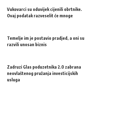
Vukovarci su oduvijek cijenili obrtnike.
Ovaj podatak razveselit će mnoge
Temelje im je postavio pradjed, a oni su
razvili unosan biznis
Zadruzi Glas poduzetnika 2.0 zabrana
neovlaštenog pružanja investicijskih
usluga