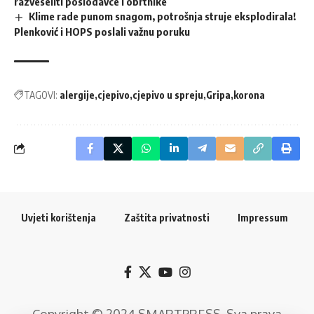
razveseliti poslodavce i obrtnike
Klime rade punom snagom, potrošnja struje eksplodirala!
Plenković i HOPS poslali važnu poruku
TAGOVI:
alergije
cjepivo
cjepivo u spreju
Gripa
korona
Uvjeti korištenja
Zaštita privatnosti
Impressum
Copyright © 2024
SMARTPRESS
. Sva prava