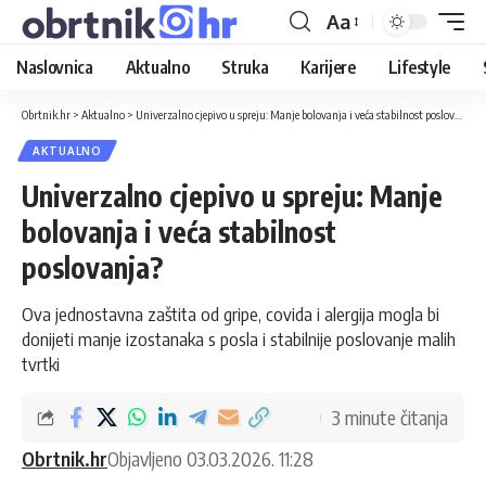
Aa
Naslovnica
Aktualno
Struka
Karijere
Lifestyle
Obrtnik.hr
>
Aktualno
>
Univerzalno cjepivo u spreju: Manje bolovanja i veća stabilnost poslovanja?
AKTUALNO
Univerzalno cjepivo u spreju: Manje
bolovanja i veća stabilnost
poslovanja?
Ova jednostavna zaštita od gripe, covida i alergija mogla bi
donijeti manje izostanaka s posla i stabilnije poslovanje malih
tvrtki
3 minute čitanja
Obrtnik.hr
Objavljeno 03.03.2026. 11:28