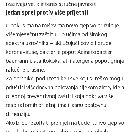
izazivaju velik interes stručne javnosti.
Jedan sprej protiv više prijetnji
U pokusima na miševima novo cjepivo pružilo je
višemjesečnu zaštitu u plućima od širokog
spektra uzročnika – uključujući covid i druge
koronaviruse, bakterije poput Acinetobacter
baumannii, stafilokoka, ali i alergena poput grinja
iz kućne prašine.
Za obrtnike, poduzetnike i sve koji si teško mogu
priuštiti višednevna bolovanja tijekom zime, ideja
o jednoj preventivnoj zaštiti koja pokriva više
respiratornih prijetnji ima i jasnu poslovnu
dimenziju.
Ako bi se rezultati prenijeli na ljude, takvo cjepivo
moglo bi smanjiti potrebu za više zasebnih