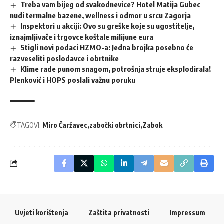
Treba vam bijeg od svakodnevice? Hotel Matija Gubec
nudi termalne bazene, wellness i odmor u srcu Zagorja
Inspektori u akciji: Ovo su greške koje su ugostitelje,
iznajmljivače i trgovce koštale milijune eura
Stigli novi podaci HZMO-a: Jedna brojka posebno će
razveseliti poslodavce i obrtnike
Klime rade punom snagom, potrošnja struje eksplodirala!
Plenković i HOPS poslali važnu poruku
TAGOVI:
Miro Čaržavec
zabočki obrtnici
Zabok
Uvjeti korištenja
Zaštita privatnosti
Impressum