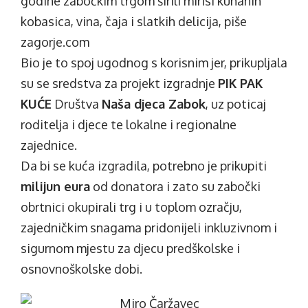
godine zabočkim trgom širili mirisi kuhanih
kobasica, vina, čaja i slatkih delicija, piše
zagorje.com
Bio je to spoj ugodnog s korisnim jer, prikupljala
su se sredstva za projekt izgradnje
PIK PAK
KUĆE
Društva
Naša djeca Zabok
, uz poticaj
roditelja i djece te lokalne i regionalne
zajednice.
Da bi se kuća izgradila, potrebno je prikupiti
milijun eura
od donatora i zato su zabočki
obrtnici okupirali trg i u toplom ozračju,
zajedničkim snagama pridonijeli inkluzivnom i
sigurnom mjestu za djecu predškolske i
osnovnoškolske dobi.