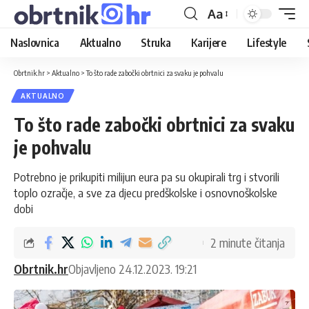
Aa
Naslovnica
Aktualno
Struka
Karijere
Lifestyle
Obrtnik.hr
>
Aktualno
>
To što rade zabočki obrtnici za svaku je pohvalu
AKTUALNO
To što rade zabočki obrtnici za svaku
je pohvalu
Potrebno je prikupiti milijun eura pa su okupirali trg i stvorili
toplo ozračje, a sve za djecu predškolske i osnovnoškolske
dobi
2 minute čitanja
Obrtnik.hr
Objavljeno 24.12.2023. 19:21