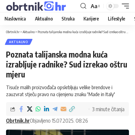
Aa
Naslovnica
Aktualno
Struka
Karijere
Lifestyle
Obrtnik.hr
>
Aktualno
>
Poznata talijanska modna kuća izrabljuje radnike? Sud izrekao oštru mjeru
AKTUALNO
Poznata talijanska modna kuća
izrabljuje radnike? Sud izrekao oštru
mjeru
Tisuće malih proizvođača opskrbljuju velike brendove i
zauzvrat stječu pravo na cijenjenu znaku 'Made in Italy'
3 minute čitanja
Obrtnik.hr
Objavljeno 15.07.2025. 08:26