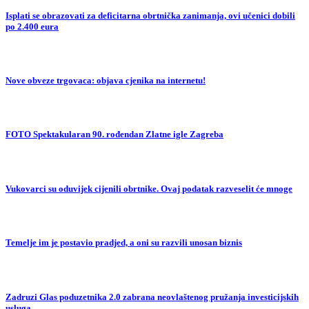
Isplati se obrazovati za deficitarna obrtnička zanimanja, ovi učenici dobili
po 2.400 eura
Nove obveze trgovaca: objava cjenika na internetu!
FOTO Spektakularan 90. rođendan Zlatne igle Zagreba
Vukovarci su oduvijek cijenili obrtnike. Ovaj podatak razveselit će mnoge
Temelje im je postavio pradjed, a oni su razvili unosan biznis
Zadruzi Glas poduzetnika 2.0 zabrana neovlaštenog pružanja investicijskih
usluga