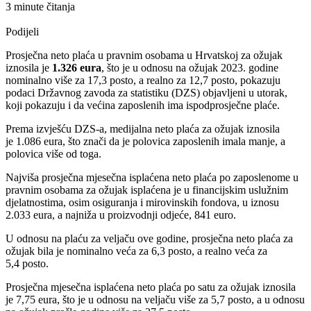
3 minute čitanja
Podijeli
Prosječna neto plaća u pravnim osobama u Hrvatskoj za ožujak
iznosila je
1.326 eura
, što je u odnosu na ožujak 2023. godine
nominalno više za 17,3 posto, a realno za 12,7 posto, pokazuju
podaci Državnog zavoda za statistiku (DZS) objavljeni u utorak,
koji pokazuju i da većina zaposlenih ima ispodprosječne plaće.
Prema izvješću DZS-a, medijalna neto plaća za ožujak iznosila
je 1.086 eura, što znači da je polovica zaposlenih imala manje, a
polovica više od toga.
Najviša prosječna mjesečna isplaćena neto plaća po zaposlenome u
pravnim osobama za ožujak isplaćena je u financijskim uslužnim
djelatnostima, osim osiguranja i mirovinskih fondova, u iznosu
2.033 eura, a najniža u proizvodnji odjeće, 841 euro.
U odnosu na plaću za veljaču ove godine, prosječna neto plaća za
ožujak bila je nominalno veća za 6,3 posto, a realno veća za
5,4 posto.
Prosječna mjesečna isplaćena neto plaća po satu za ožujak iznosila
je 7,75 eura, što je u odnosu na veljaču više za 5,7 posto, a u odnosu