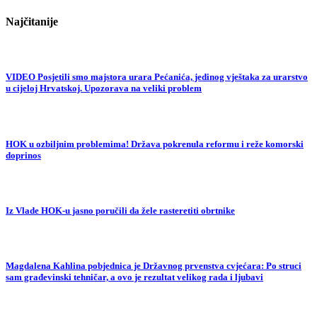
Najčitanije
VIDEO Posjetili smo majstora urara Pećanića, jedinog vještaka za urarstvo
u cijeloj Hrvatskoj. Upozorava na veliki problem
HOK u ozbiljnim problemima! Država pokrenula reformu i reže komorski
doprinos
Iz Vlade HOK-u jasno poručili da žele rasteretiti obrtnike
Magdalena Kahlina pobjednica je Državnog prvenstva cvjećara: Po struci
sam građevinski tehničar, a ovo je rezultat velikog rada i ljubavi