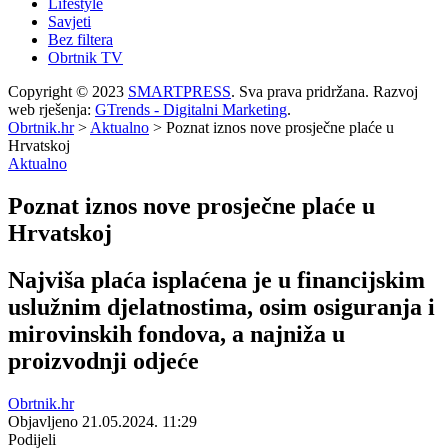
Lifestyle
Savjeti
Bez filtera
Obrtnik TV
Copyright © 2023
SMARTPRESS
. Sva prava pridržana. Razvoj
web rješenja:
GTrends - Digitalni Marketing
.
Obrtnik.hr
>
Aktualno
>
Poznat iznos nove prosječne plaće u
Hrvatskoj
Aktualno
Poznat iznos nove prosječne plaće u
Hrvatskoj
Najviša plaća isplaćena je u financijskim
uslužnim djelatnostima, osim osiguranja i
mirovinskih fondova, a najniža u
proizvodnji odjeće
Obrtnik.hr
Objavljeno 21.05.2024. 11:29
Podijeli