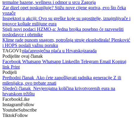
termalne bazene, wellness i odmor u srcu Zagorja
Zar dizel opet poskupljuje? Stižu nove cijene goriva, evo što čeka
vozače
Inspektori u akciji: Ovo su greške koje su ugostitelje, iznajmljivače i
trgovce koštale milijune eura
Stigli novi podaci HZMO-a: Jedna brojka posebno će razveseliti
poslodavce i obrtnike
Klime rade punom snagom, potrošnja struje eksplodirala! Plenković
i HOPS poslali važnu poruku
TAGOVI:
plaća
prosječna plaća u Hrvatskoj
zarada
Podijelite ovaj članak
Facebook
Whatsapp
Whatsapp
LinkedIn
Telegram
Email
Kopiraj
link
Print
Podijeli
Prethodni članak
Ako ćete zapošljavati radnika generacije Z ili
milenijalca, ovo trebate znati
Sljedeći članak
Nevjerojatna količina krivotvorenih eura na
hrvatskom tržištu
Facebook
Like
Instagram
Follow
Youtube
Subscribe
Tiktok
Follow