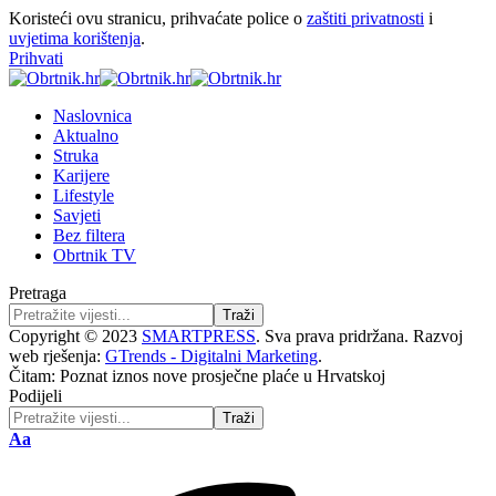
Koristeći ovu stranicu, prihvaćate police o
zaštiti privatnosti
i
uvjetima korištenja
.
Prihvati
Naslovnica
Aktualno
Struka
Karijere
Lifestyle
Savjeti
Bez filtera
Obrtnik TV
Pretraga
Copyright © 2023
SMARTPRESS
. Sva prava pridržana. Razvoj
web rješenja:
GTrends - Digitalni Marketing
.
Čitam:
Poznat iznos nove prosječne plaće u Hrvatskoj
Podijeli
Aa