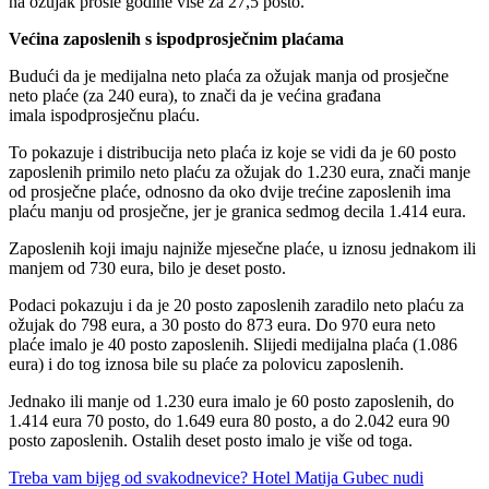
na ožujak prošle godine više za 27,5 posto.
Većina zaposlenih s ispodprosječnim plaćama
Budući da je medijalna neto plaća za ožujak manja od prosječne
neto plaće (za 240 eura), to znači da je većina građana
imala ispodprosječnu plaću.
To pokazuje i distribucija neto plaća iz koje se vidi da je 60 posto
zaposlenih primilo neto plaću za ožujak do 1.230 eura, znači manje
od prosječne plaće, odnosno da oko dvije trećine zaposlenih ima
plaću manju od prosječne, jer je granica sedmog decila 1.414 eura.
Zaposlenih koji imaju najniže mjesečne plaće, u iznosu jednakom ili
manjem od 730 eura, bilo je deset posto.
Podaci pokazuju i da je 20 posto zaposlenih zaradilo neto plaću za
ožujak do 798 eura, a 30 posto do 873 eura. Do 970 eura neto
plaće imalo je 40 posto zaposlenih. Slijedi medijalna plaća (1.086
eura) i do tog iznosa bile su plaće za polovicu zaposlenih.
Jednako ili manje od 1.230 eura imalo je 60 posto zaposlenih, do
1.414 eura 70 posto, do 1.649 eura 80 posto, a do 2.042 eura 90
posto zaposlenih. Ostalih deset posto imalo je više od toga.
Treba vam bijeg od svakodnevice? Hotel Matija Gubec nudi