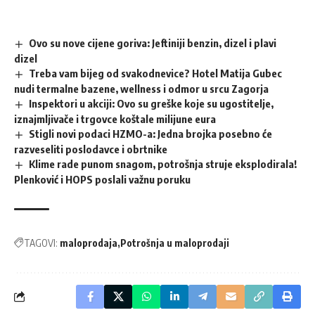
Ovo su nove cijene goriva: Jeftiniji benzin, dizel i plavi
dizel
Treba vam bijeg od svakodnevice? Hotel Matija Gubec
nudi termalne bazene, wellness i odmor u srcu Zagorja
Inspektori u akciji: Ovo su greške koje su ugostitelje,
iznajmljivače i trgovce koštale milijune eura
Stigli novi podaci HZMO-a: Jedna brojka posebno će
razveseliti poslodavce i obrtnike
Klime rade punom snagom, potrošnja struje eksplodirala!
Plenković i HOPS poslali važnu poruku
TAGOVI:
maloprodaja
Potrošnja u maloprodaji