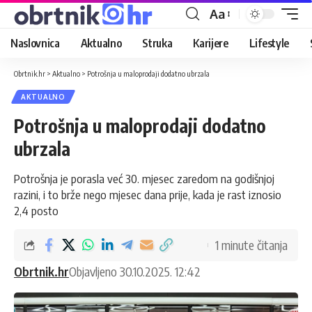
Aa
Naslovnica
Aktualno
Struka
Karijere
Lifestyle
Obrtnik.hr
>
Aktualno
>
Potrošnja u maloprodaji dodatno ubrzala
AKTUALNO
Potrošnja u maloprodaji dodatno
ubrzala
Potrošnja je porasla već 30. mjesec zaredom na godišnjoj
razini, i to brže nego mjesec dana prije, kada je rast iznosio
2,4 posto
1 minute čitanja
Obrtnik.hr
Objavljeno 30.10.2025. 12:42