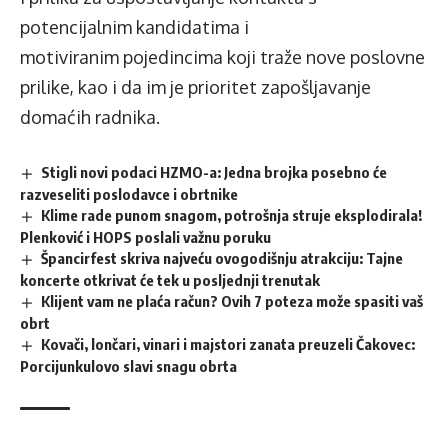
potencijalnim kandidatima i
motiviranim pojedincima koji traže nove poslovne
prilike, kao i da im je prioritet zapošljavanje
domaćih radnika.
Stigli novi podaci HZMO-a: Jedna brojka posebno će
razveseliti poslodavce i obrtnike
Klime rade punom snagom, potrošnja struje eksplodirala!
Plenković i HOPS poslali važnu poruku
Špancirfest skriva najveću ovogodišnju atrakciju: Tajne
koncerte otkrivat će tek u posljednji trenutak
Klijent vam ne plaća račun? Ovih 7 poteza može spasiti vaš
obrt
Kovači, lončari, vinari i majstori zanata preuzeli Čakovec:
Porcijunkulovo slavi snagu obrta