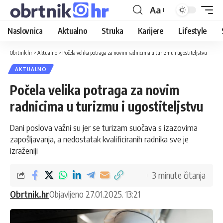
Aa
Naslovnica
Aktualno
Struka
Karijere
Lifestyle
Obrtnik.hr
>
Aktualno
>
Počela velika potraga za novim radnicima u turizmu i ugostiteljstvu
AKTUALNO
Počela velika potraga za novim
radnicima u turizmu i ugostiteljstvu
Dani poslova važni su jer se turizam suočava s izazovima
zapošljavanja, a nedostatak kvalificiranih radnika sve je
izraženiji
3 minute čitanja
Obrtnik.hr
Objavljeno 27.01.2025. 13:21