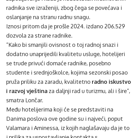
radnika sve izraženiji, zbog čega se povećava i
oslanjanje na stranu radnu snagu.
Iznosi pritom da je prošle 2024. izdano 206.529
dozvola za strane radnike.
“Kako bi smanjili ovisnost o toj radnoj snazi i
dodatno unaprijedili kvalitetu usluge, hotelijeri
se trude privući domaće radnike, posebno
studente i srednjoškolce, kojima sezonski posao
pruža priliku za zaradu, kvalitetno
radno iskustvo
i razvoj vještina
za daljnji rad u turizmu, ali i šire”,
smatra Lončar.
Među hotelijerima koji će se predstaviti na
Danima poslova ove godine su i najveći, poput
Valamara i Aminessa, iz kojih naglašavaju da je to
i prilika za uspostavljanje kontakta s