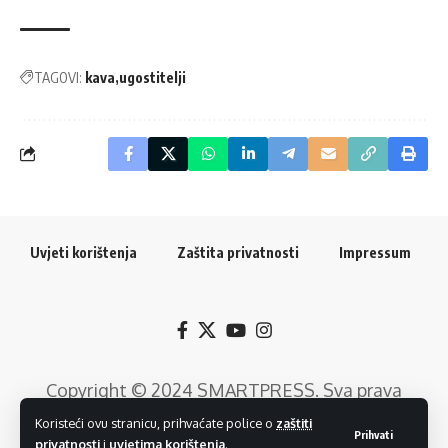
TAGOVI:
kava
ugostitelji
Uvjeti korištenja
Zaštita privatnosti
Impressum
Copyright © 2024
SMARTPRESS
. Sva prava
pridržana. Razvoj web rješenja:
GTrends -
Koristeći ovu stranicu, prihvaćate police o
zaštiti
Prihvati
privatnosti
i
uvjetima korištenja
.