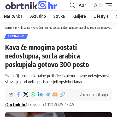
Aa
Naslovnica
Aktualno
Struka
Karijere
Lifestyle
Obrtnik.hr
>
Aktualno
>
Kava će mnogima postati nedostupna, sorta arabica poskupjela gotovo 300 posto
AKTUALNO
Kava će mnogima postati
nedostupna, sorta arabica
poskupjela gotovo 300 posto
Sve lošiji urod i aktualne političke i zakonodavne neizvjesnosti
stavljaju pod veliki pritisak cijeli opskrbni lanac
2 minute čitanja
Obrtnik.hr
Objavljeno 01.10.2025. 13:45