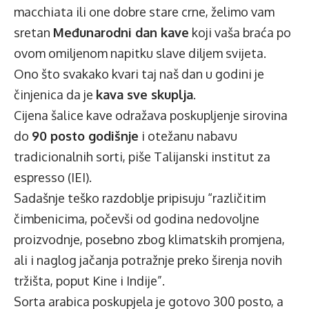
macchiata ili one dobre stare crne, želimo vam
sretan
Međunarodni dan kave
koji vaša braća po
ovom omiljenom napitku slave diljem svijeta.
Ono što svakako kvari taj naš dan u godini je
činjenica da je
kava sve skuplja
.
Cijena šalice kave odražava poskupljenje sirovina
do
90 posto godišnje
i otežanu nabavu
tradicionalnih sorti, piše Talijanski institut za
espresso (IEI).
Sadašnje teško razdoblje pripisuju “različitim
čimbenicima, počevši od godina nedovoljne
proizvodnje, posebno zbog klimatskih promjena,
ali i naglog jačanja potražnje preko širenja novih
tržišta, poput Kine i Indije”.
Sorta arabica poskupjela je gotovo 300 posto, a