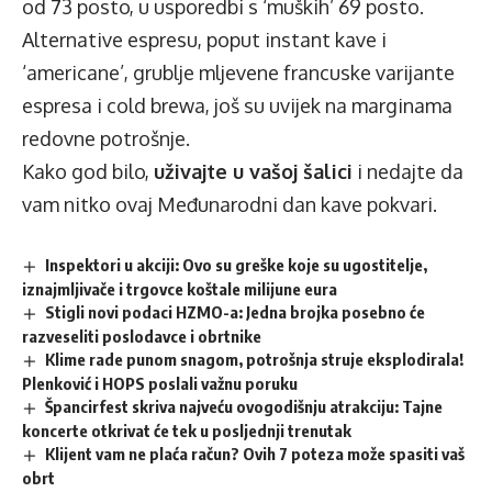
od 73 posto, u usporedbi s ‘muških’ 69 posto.
Alternative espresu, poput instant kave i
‘americane’, grublje mljevene francuske varijante
espresa i cold brewa, još su uvijek na marginama
redovne potrošnje.
Kako god bilo,
uživajte u vašoj šalici
i nedajte da
vam nitko ovaj Međunarodni dan kave pokvari.
Inspektori u akciji: Ovo su greške koje su ugostitelje,
iznajmljivače i trgovce koštale milijune eura
Stigli novi podaci HZMO-a: Jedna brojka posebno će
razveseliti poslodavce i obrtnike
Klime rade punom snagom, potrošnja struje eksplodirala!
Plenković i HOPS poslali važnu poruku
Špancirfest skriva najveću ovogodišnju atrakciju: Tajne
koncerte otkrivat će tek u posljednji trenutak
Klijent vam ne plaća račun? Ovih 7 poteza može spasiti vaš
obrt