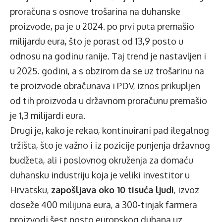
proračuna s osnove trošarina na duhanske
proizvode, pa je u 2024. po prvi puta premašio
milijardu eura, što je porast od 13,9 posto u
odnosu na godinu ranije. Taj trend je nastavljen i
u 2025. godini, a s obzirom da se uz trošarinu na
te proizvode obračunava i PDV, iznos prikupljen
od tih proizvoda u državnom proračunu premašio
je 1,3 milijardi eura.
Drugi je, kako je rekao, kontinuirani pad ilegalnog
tržišta, što je važno i iz pozicije punjenja državnog
budžeta, ali i poslovnog okruženja za domaću
duhansku industriju koja je veliki investitor u
Hrvatsku,
zapošljava oko 10 tisuća ljudi
, izvoz
doseže 400 milijuna eura, a 300-tinjak farmera
proizvodi šest posto europskog duhana uz