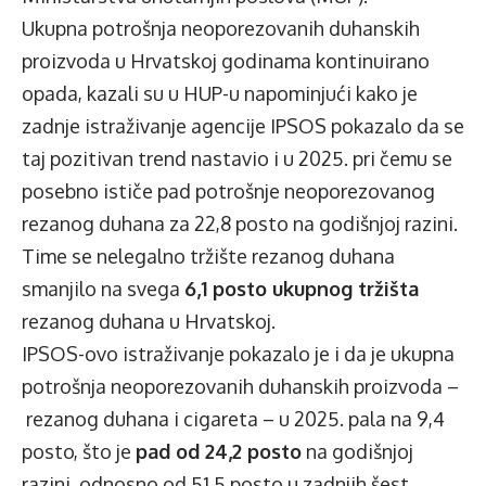
Ukupna potrošnja neoporezovanih duhanskih
proizvoda u Hrvatskoj godinama kontinuirano
opada, kazali su u HUP-u napominjući kako je
zadnje istraživanje agencije IPSOS pokazalo da se
taj pozitivan trend nastavio i u 2025. pri čemu se
posebno ističe pad potrošnje neoporezovanog
rezanog duhana za 22,8 posto na godišnjoj razini.
Time se nelegalno tržište rezanog duhana
smanjilo na svega
6,1 posto ukupnog tržišta
rezanog duhana u Hrvatskoj.
IPSOS-ovo istraživanje pokazalo je i da je ukupna
potrošnja neoporezovanih duhanskih proizvoda –
rezanog duhana i cigareta – u 2025. pala na 9,4
posto, što je
pad od 24,2 posto
na godišnjoj
razini, odnosno od 51,5 posto u zadnjih šest