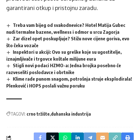
garantirani otkup i pristojnu zaradu.
Treba vam bijeg od svakodnevice? Hotel Matija Gubec
nudi termalne bazene, wellness i odmor u srcu Zagorja
Zar dizel opet poskupljuje? Stižu nove cijene goriva, evo
što čeka vozače
Inspektori u akciji: Ovo su greške koje su ugostitelje,
iznajmljivače i trgovce koštale milijune eura
Stigli novi podaci HZMO-a: Jedna brojka posebno će
razveseliti poslodavce i obrtnike
Klime rade punom snagom, potrošnja struje eksplodirala!
Plenković i HOPS poslali važnu poruku
TAGOVI:
crno tržište
duhanska industrija