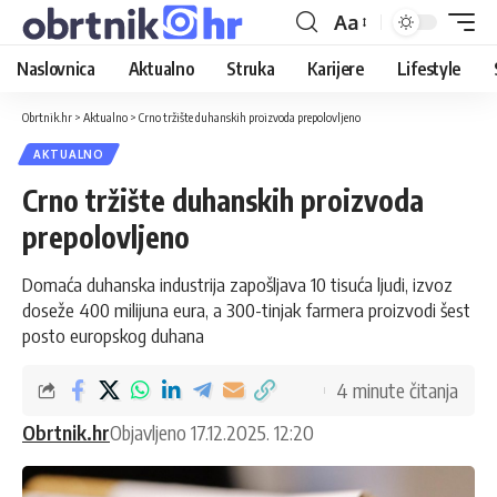
Aa
Naslovnica
Aktualno
Struka
Karijere
Lifestyle
Obrtnik.hr
>
Aktualno
>
Crno tržište duhanskih proizvoda prepolovljeno
AKTUALNO
Crno tržište duhanskih proizvoda
prepolovljeno
Domaća duhanska industrija zapošljava 10 tisuća ljudi, izvoz
doseže 400 milijuna eura, a 300-tinjak farmera proizvodi šest
posto europskog duhana
4 minute čitanja
Obrtnik.hr
Objavljeno 17.12.2025. 12:20