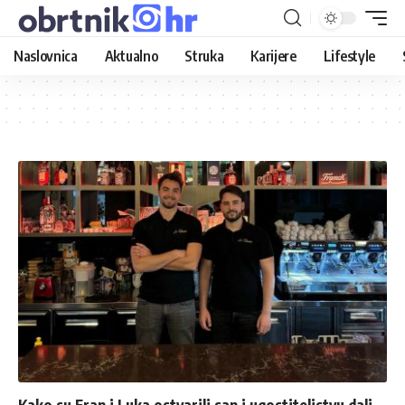
Naslovnica
Aktualno
Struka
Karijere
Lifestyle
Kako su Fran i Luka ostvarili san i ugostiteljstvu dali