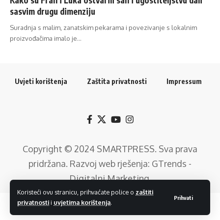
sasvim drugu dimenziju
Suradnja s malim, zanatskim pekarama i povezivanje s lokalnim
proizvođačima imalo je…
Uvjeti korištenja
Zaštita privatnosti
Impressum
Copyright © 2024
SMARTPRESS
. Sva prava
pridržana. Razvoj web rješenja:
GTrends -
Digitalni Marketing
.
Koristeći ovu stranicu, prihvaćate police o
zaštiti
Prihvati
privatnosti
i
uvjetima korištenja
.