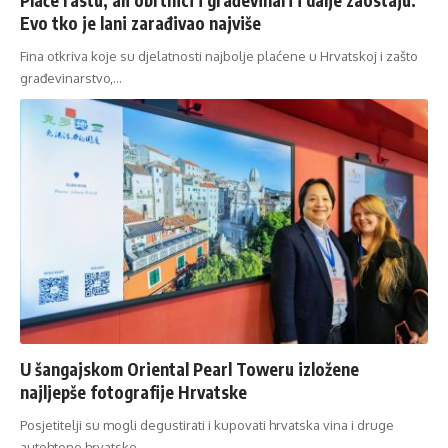
Evo tko je lani zarađivao najviše
Fina otkriva koje su djelatnosti najbolje plaćene u Hrvatskoj i zašto
građevinarstvo,…
U šangajskom Oriental Pearl Toweru izložene
najljepše fotografije Hrvatske
Posjetitelji su mogli degustirati i kupovati hrvatska vina i druge
autohtone hrvatske…