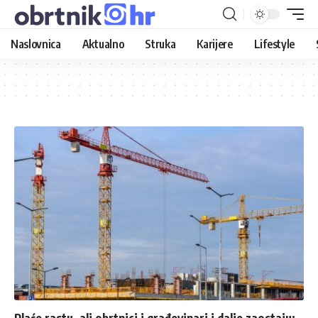
Naslovnica
Aktualno
Struka
Karijere
Lifestyle
Plaće rastu, ali obrtnici i građevinari i dalje zaostaju: