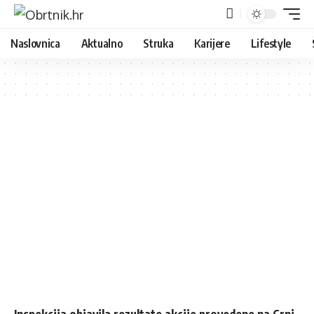
Naslovnica
Aktualno
Struka
Karijere
Lifestyle
Inspekcija objavila rezultate akcije provedene na Crni