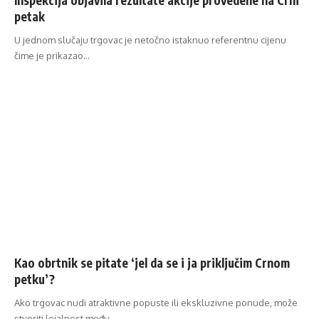
petak
U jednom slučaju trgovac je netočno istaknuo referentnu cijenu
čime je prikazao…
Kao obrtnik se pitate ‘jel da se i ja priključim Crnom
petku’?
Ako trgovac nudi atraktivne popuste ili ekskluzivne ponude, može
stvoriti lojalnost među…