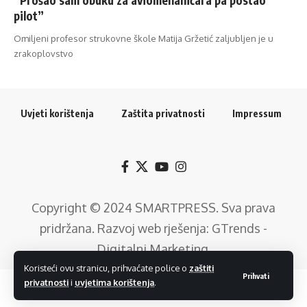
pilot”
Omiljeni profesor strukovne škole Matija Gržetić zaljubljen je u
zrakoplovstvo
Uvjeti korištenja
Zaštita privatnosti
Impressum
Copyright © 2024
SMARTPRESS
. Sva prava
pridržana. Razvoj web rješenja:
GTrends -
Digitalni Marketing
.
Koristeći ovu stranicu, prihvaćate police o
zaštiti
Prihvati
privatnosti
i
uvjetima korištenja
.