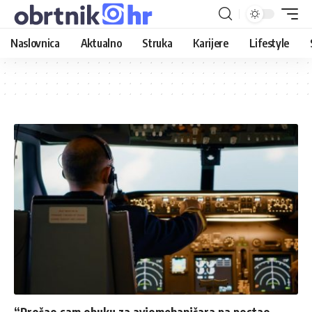
Naslovnica
Aktualno
Struka
Karijere
Lifestyle
“Prošao sam obuku za aviomehaničara pa postao