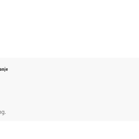
anje
ng
.