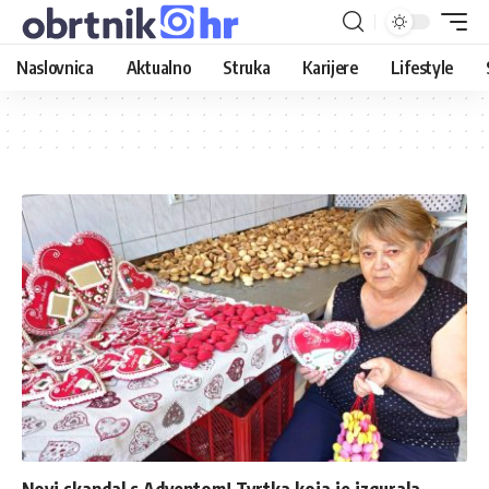
Naslovnica
Aktualno
Struka
Karijere
Lifestyle
Novi skandal s Adventom! Tvrtka koja je izgurala