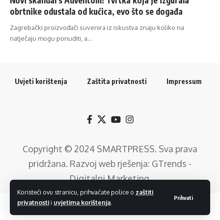
obrtnike odustala od kućica, evo što se događa
Zagrebački proizvođači suvenira iz iskustva znaju koliko na
natječaju mogu ponuditi, a…
Uvjeti korištenja
Zaštita privatnosti
Impressum
Copyright © 2024
SMARTPRESS
. Sva prava
pridržana. Razvoj web rješenja:
GTrends -
Digitalni Marketing
.
Koristeći ovu stranicu, prihvaćate police o
zaštiti
Prihvati
privatnosti
i
uvjetima korištenja
.