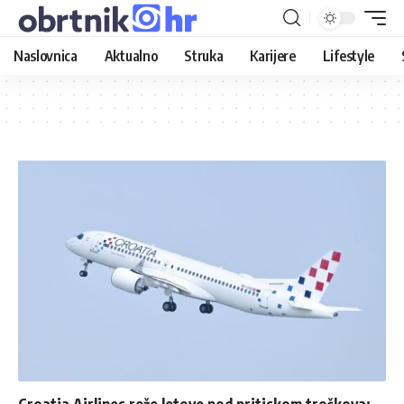
Naslovnica
Aktualno
Struka
Karijere
Lifestyle
Croatia Airlines reže letove pod pritiskom troškova: