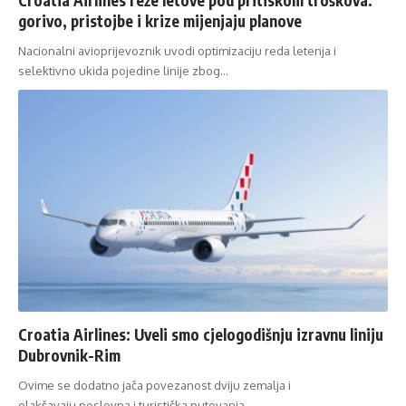
gorivo, pristojbe i krize mijenjaju planove
Nacionalni avioprijevoznik uvodi optimizaciju reda letenja i
selektivno ukida pojedine linije zbog…
Croatia Airlines: Uveli smo cjelogodišnju izravnu liniju
Dubrovnik-Rim
Ovime se dodatno jača povezanost dviju zemalja i
olakšavaju poslovna i turistička putovanja