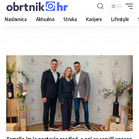
Naslovnica
Aktualno
Struka
Karijere
Lifestyle
Temelje im je postavio pradjed, a oni su razvili unosan