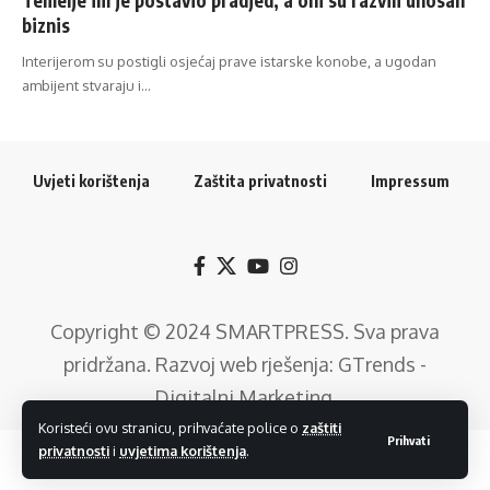
biznis
Interijerom su postigli osjećaj prave istarske konobe, a ugodan
ambijent stvaraju i…
Uvjeti korištenja
Zaštita privatnosti
Impressum
Copyright © 2024
SMARTPRESS
. Sva prava
pridržana. Razvoj web rješenja:
GTrends -
Digitalni Marketing
.
Koristeći ovu stranicu, prihvaćate police o
zaštiti
Prihvati
privatnosti
i
uvjetima korištenja
.