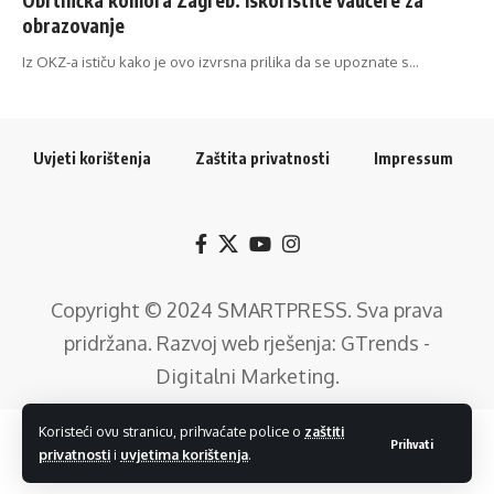
obrazovanje
Iz OKZ-a ističu kako je ovo izvrsna prilika da se upoznate s…
Uvjeti korištenja
Zaštita privatnosti
Impressum
Copyright © 2024
SMARTPRESS
. Sva prava
pridržana. Razvoj web rješenja:
GTrends -
Digitalni Marketing
.
Koristeći ovu stranicu, prihvaćate police o
zaštiti
Prihvati
privatnosti
i
uvjetima korištenja
.