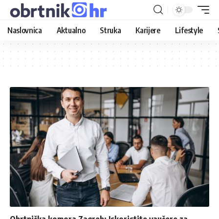
Naslovnica
Aktualno
Struka
Karijere
Lifestyle
Obrtnička komora Zagreb: Iskoristite vaučere za