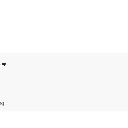
anje
ng
.