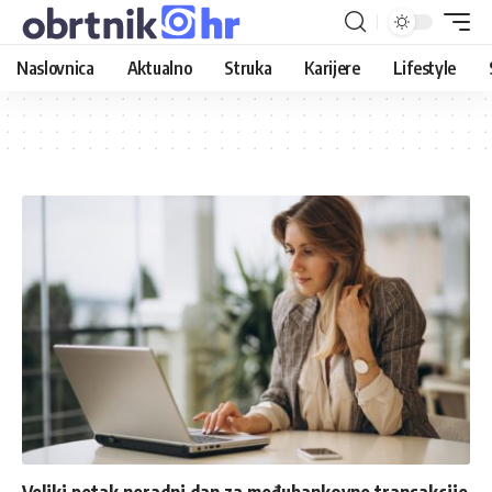
Naslovnica
Aktualno
Struka
Karijere
Lifestyle
Veliki petak neradni dan za međubankovne transakcije