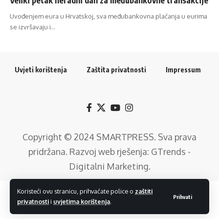
Uvođenjem eura u Hrvatskoj, sva međubankovna plaćanja u eurima
se izvršavaju i…
Uvjeti korištenja
Zaštita privatnosti
Impressum
Copyright © 2024
SMARTPRESS
. Sva prava
pridržana. Razvoj web rješenja:
GTrends -
Digitalni Marketing
.
Koristeći ovu stranicu, prihvaćate police o
zaštiti
Prihvati
privatnosti
i
uvjetima korištenja
.