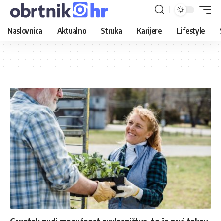
Naslovnica
Aktualno
Struka
Karijere
Lifestyle
Gruntek nudi mogućnost suvlasništva, to je prvi takav