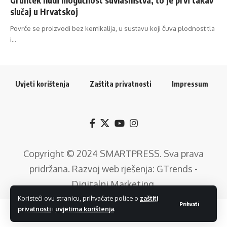
slučaj u Hrvatskoj
Povrće se proizvodi bez kemikalija, u sustavu koji čuva plodnost tla
i…
Uvjeti korištenja
Zaštita privatnosti
Impressum
Copyright © 2024
SMARTPRESS
. Sva prava
pridržana. Razvoj web rješenja:
GTrends -
Digitalni Marketing
.
Koristeći ovu stranicu, prihvaćate police o
zaštiti
Prihvati
privatnosti
i
uvjetima korištenja
.