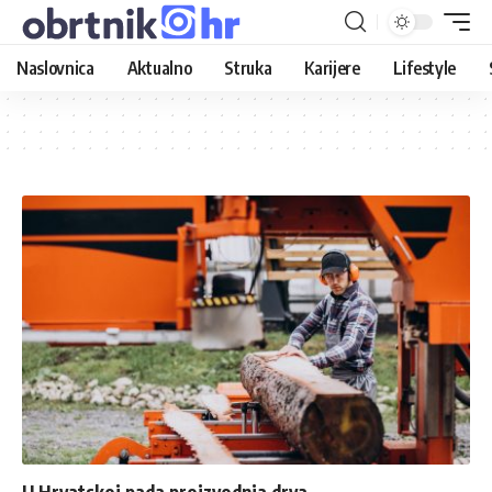
Naslovnica
Aktualno
Struka
Karijere
Lifestyle
U Hrvatskoj pada proizvodnja drva