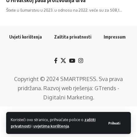
Štete u šumarstvu u 2023. u odnosu na 2022. veće su za 508,1…
Uvjeti korištenja
Zaštita privatnosti
Impressum
Copyright © 2024
SMARTPRESS
. Sva prava
pridržana. Razvoj web rješenja:
GTrends -
Digitalni Marketing
.
Koristeći ovu stranicu, prihvaćate police o
zaštiti
Prihvati
privatnosti
i
uvjetima korištenja
.