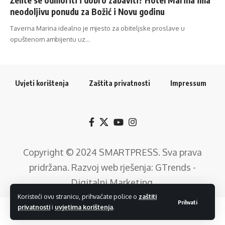
neodoljivu ponudu za Božić i Novu godinu
Taverna Marina idealno je mjesto za obiteljske proslave u
opuštenom ambijentu uz…
Uvjeti korištenja
Zaštita privatnosti
Impressum
Copyright © 2024
SMARTPRESS
. Sva prava
pridržana. Razvoj web rješenja:
GTrends -
Digitalni Marketing
.
Koristeći ovu stranicu, prihvaćate police o
zaštiti
Prihvati
privatnosti
i
uvjetima korištenja
.