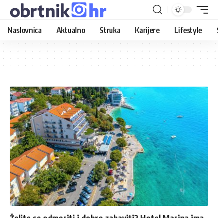
Naslovnica
Aktualno
Struka
Karijere
Lifestyle
Želite se odmoriti i dobro zabaviti? Hotel Marina ima