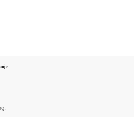
anje
ng
.