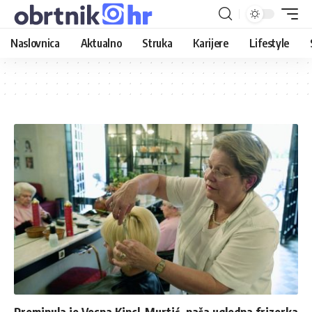
Naslovnica
Aktualno
Struka
Karijere
Lifestyle
Preminula je Vesna Kincl-Murtić, naša ugledna frizerka