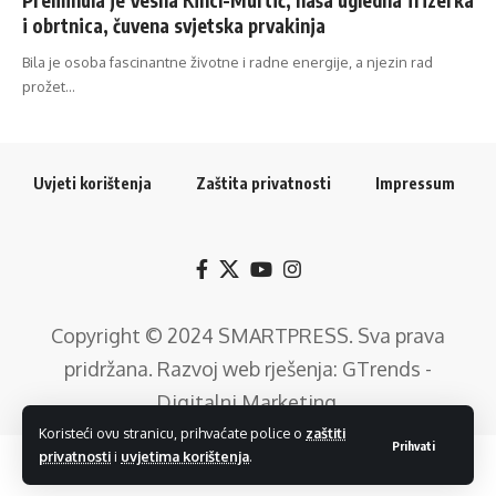
i obrtnica, čuvena svjetska prvakinja
Bila je osoba fascinantne životne i radne energije, a njezin rad
prožet…
Uvjeti korištenja
Zaštita privatnosti
Impressum
Copyright © 2024
SMARTPRESS
. Sva prava
pridržana. Razvoj web rješenja:
GTrends -
Digitalni Marketing
.
Koristeći ovu stranicu, prihvaćate police o
zaštiti
Prihvati
privatnosti
i
uvjetima korištenja
.