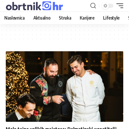
Naslovnica
Aktualno
Struka
Karijere
Lifestyle
Male tajne velikih majstora: Dalmatinski ugostitelji