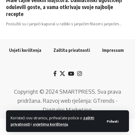
oduševili goste, a vama otkrivaju svoje najbolje
recepte
Poslužili su i janjeći kapural u raštiki s janjećim fileom i janjećim…
Uvjeti korištenja
Zaštita privatnosti
Impressum
Copyright © 2024
SMARTPRESS
. Sva prava
pridržana. Razvoj web rješenja:
GTrends -
Digitalni Marketing
.
Koristeći ovu stranicu, prihvaćate police o
zaštiti
Prihvati
privatnosti
i
uvjetima korištenja
.