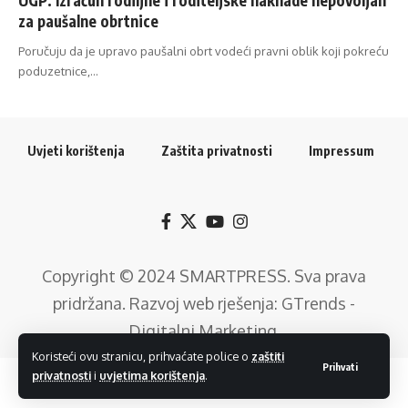
za paušalne obrtnice
Poručuju da je upravo paušalni obrt vodeći pravni oblik koji pokreću
poduzetnice,…
Uvjeti korištenja
Zaštita privatnosti
Impressum
Copyright © 2024
SMARTPRESS
. Sva prava
pridržana. Razvoj web rješenja:
GTrends -
Digitalni Marketing
.
Koristeći ovu stranicu, prihvaćate police o
zaštiti
Prihvati
privatnosti
i
uvjetima korištenja
.