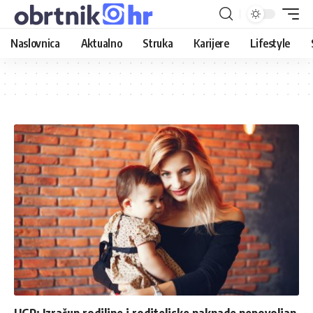
Naslovnica
Aktualno
Struka
Karijere
Lifestyle
UGP: Izračun rodiljne i roditeljske naknade nepovoljan