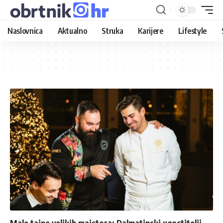
Naslovnica
Aktualno
Struka
Karijere
Lifestyle
Male tajne velikih majstora: Dalmatinski ugostitelji