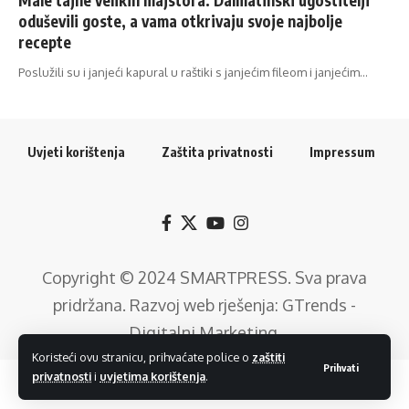
oduševili goste, a vama otkrivaju svoje najbolje
recepte
Poslužili su i janjeći kapural u raštiki s janjećim fileom i janjećim…
Uvjeti korištenja
Zaštita privatnosti
Impressum
Copyright © 2024
SMARTPRESS
. Sva prava
pridržana. Razvoj web rješenja:
GTrends -
Digitalni Marketing
.
Koristeći ovu stranicu, prihvaćate police o
zaštiti
Prihvati
privatnosti
i
uvjetima korištenja
.