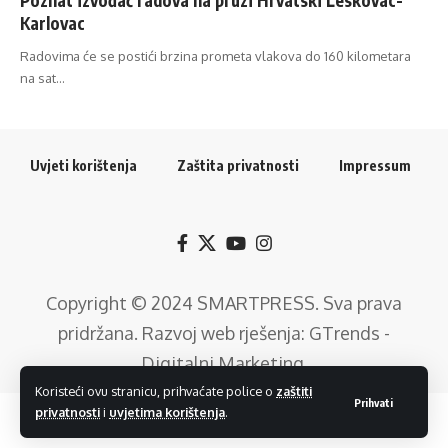
Karlovac
Radovima će se postići brzina prometa vlakova do 160 kilometara
na sat…
Uvjeti korištenja
Zaštita privatnosti
Impressum
Copyright © 2024
SMARTPRESS
. Sva prava
pridržana. Razvoj web rješenja:
GTrends -
Digitalni Marketing
.
Koristeći ovu stranicu, prihvaćate police o
zaštiti
Prihvati
privatnosti
i
uvjetima korištenja
.