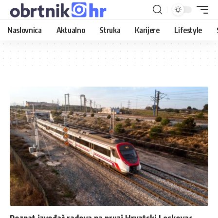
Naslovnica
Aktualno
Struka
Karijere
Lifestyle
Poznat izvođač radova na pruzi Hrvatski Leskovac-