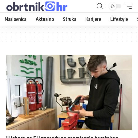
Naslovnica
Aktualno
Struka
Karijere
Lifestyle
U izboru za EU nagradu za promicanje hrvatskog