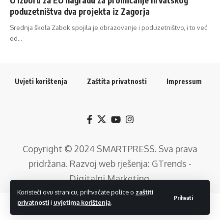
poduzetništva dva projekta iz Zagorja
Srednja škola Zabok spojila je obrazovanje i poduzetništvo, i to već
od…
Uvjeti korištenja
Zaštita privatnosti
Impressum
Copyright © 2024
SMARTPRESS
. Sva prava
pridržana. Razvoj web rješenja:
GTrends -
Digitalni Marketing
.
Koristeći ovu stranicu, prihvaćate police o
zaštiti
Prihvati
privatnosti
i
uvjetima korištenja
.