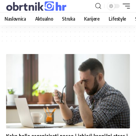
Naslovnica
Aktualno
Struka
Karijere
Lifestyle
Kako bolje organizirati posao i izbjeći kronični stres i