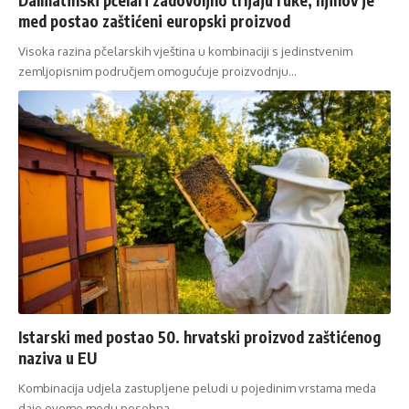
med postao zaštićeni europski proizvod
Visoka razina pčelarskih vještina u kombinaciji s jedinstvenim
zemljopisnim područjem omogućuje proizvodnju…
Istarski med postao 50. hrvatski proizvod zaštićenog
naziva u EU
Kombinacija udjela zastupljene peludi u pojedinim vrstama meda
daje ovome medu posebna…