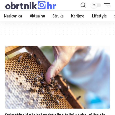
Naslovnica
Aktualno
Struka
Karijere
Lifestyle
Dalmatinski pčelari zadovoljno trljaju ruke, njihov je