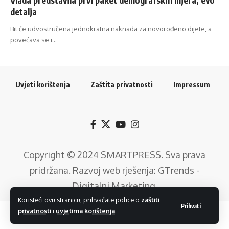
detalja
Bit će udvostručena jednokratna naknada za novorođeno dijete, a
povećava se i…
Uvjeti korištenja
Zaštita privatnosti
Impressum
Copyright © 2024
SMARTPRESS
. Sva prava
pridržana. Razvoj web rješenja:
GTrends -
Digitalni Marketing
.
Koristeći ovu stranicu, prihvaćate police o
zaštiti
Prihvati
privatnosti
i
uvjetima korištenja
.