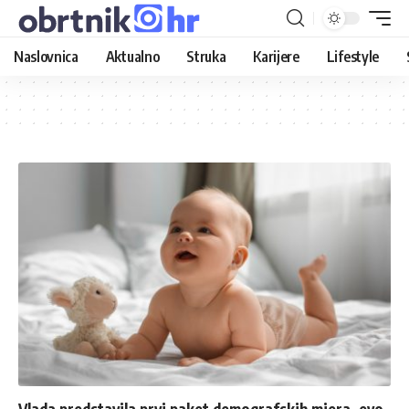
Naslovnica
Aktualno
Struka
Karijere
Lifestyle
Vlada predstavila prvi paket demografskih mjera, evo