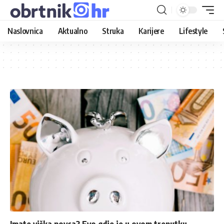
Naslovnica
Aktualno
Struka
Karijere
Lifestyle
Imate viška novca? Evo gdje je u ovom trenutku