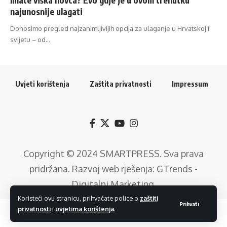
najunosnije ulagati
Donosimo pregled najzanimljivijih opcija za ulaganje u Hrvatskoj i
svijetu – od…
Uvjeti korištenja
Zaštita privatnosti
Impressum
Copyright © 2024
SMARTPRESS
. Sva prava
pridržana. Razvoj web rješenja:
GTrends -
Digitalni Marketing
.
Koristeći ovu stranicu, prihvaćate police o
zaštiti
Prihvati
privatnosti
i
uvjetima korištenja
.