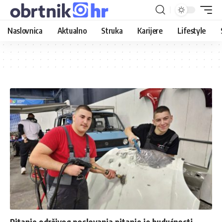
Naslovnica
Aktualno
Struka
Karijere
Lifestyle
Pitanje održivog poslovanja pitanje je budućnosti